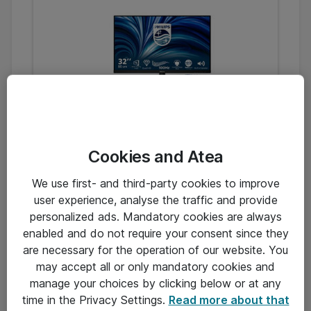
Philips 32B2N3500
QHD (2560×1440)
Cookies and Atea
Mere plads på skærmen, skarpere tekst og
grafik.
We use first- and third-party cookies to improve
user experience, analyse the traffic and provide
Køb Philips 32B2N3500
personalized ads. Mandatory cookies are always
enabled and do not require your consent since they
are necessary for the operation of our website. You
may accept all or only mandatory cookies and
manage your choices by clicking below or at any
time in the Privacy Settings.
Read more about that