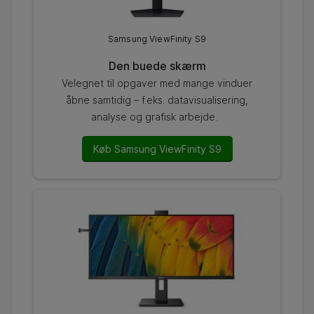
Samsung ViewFinity S9
Den buede skærm
Velegnet til opgaver med mange vinduer
åbne samtidig – f.eks. datavisualisering,
analyse og grafisk arbejde.
Køb Samsung ViewFinity S9