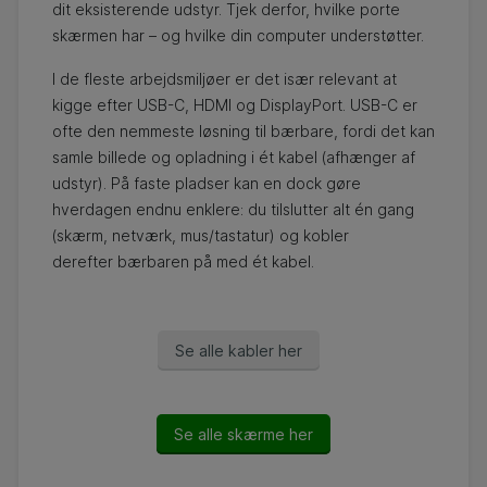
dit eksisterende udstyr. Tjek derfor, hvilke porte
skærmen har – og hvilke din computer understøtter.
I de fleste arbejdsmiljøer er det især relevant at
kigge efter USB-C, HDMI og DisplayPort. USB-C er
ofte den nemmeste løsning til bærbare, fordi det kan
samle billede og opladning i ét kabel (afhænger af
udstyr). På faste pladser kan en dock gøre
hverdagen endnu enklere: du tilslutter alt én gang
(skærm, netværk, mus/tastatur) og kobler
derefter bærbaren på med ét kabel.
Se alle kabler her
Se alle skærme her