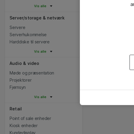
a
Vis alle
Server/storage & netværk
Servere
Serverhukommelse
Harddiske til servere
Vis alle
Audio & video
Møde og præsentation
Projektorer
Fjernsyn
Vis alle
Retail
Point of sale enheder
Kiosk enheder
Kundedisplay