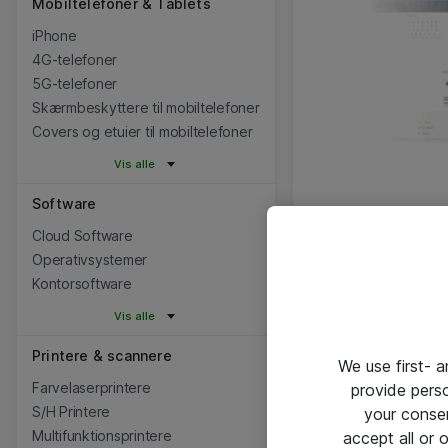
Mobiltelefoner & Tablets
iPhone
4G-telefoner
5G-telefoner
Skærmbeskyttere til mobiltelefoner
Covers og etuier til mobiltelefoner
Vis alle
Software
Cloud Software
Operativsystemer
Kontorsoftware
Vis alle
Printere & scannere
We use first- 
Farvelaserprintere
provide pers
S/H Printere
your conse
Multifunktionsprintere
accept all or