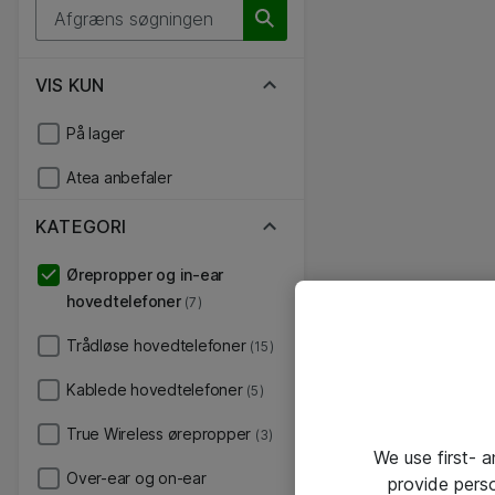
VIS KUN
På lager
Atea anbefaler
KATEGORI
Ørepropper og in-ear
hovedtelefoner
(7)
Trådløse hovedtelefoner
(15)
Kablede hovedtelefoner
(5)
True Wireless ørepropper
(3)
We use first- 
Over-ear og on-ear
provide pers