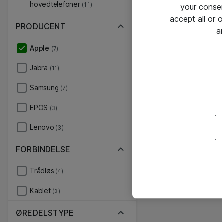
hovedtelefoner
(11)
your conse
accept all or
PRODUCENT
a
Apple
(7)
Jabra
(11)
Samsung
(7)
EPOS
(3)
Lenovo
(3)
FORBINDELSE
Trådløs
(4)
Kablet
(3)
ØREDELSTYPE