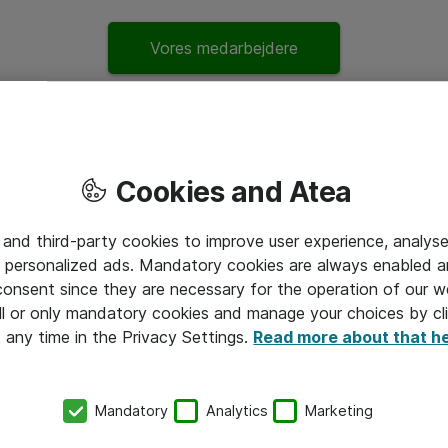
Vores medarbejdere
Cookies and Atea
 and third-party cookies to improve user experience, analyse
Atea søger ny
 personalized ads. Mandatory cookies are always enabled 
systemingeniø
 consent since they are necessary for the operation of our w
l or only mandatory cookies and manage your choices by cl
t any time in the Privacy Settings.
Read more about that h
Vi opruster i Atea Danmark 
Datacenter, Cloud, Network
Workplace Productivity, W
Mandatory
Analytics
Marketing