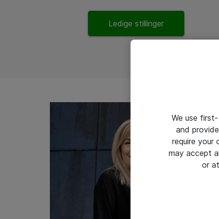
Ledige stillinger
We use first-
and provide
require your
may accept al
or a