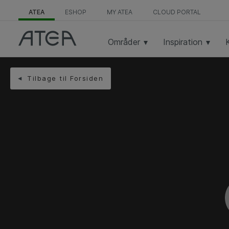
ATEA
ESHOP
MY ATEA
CLOUD PORTAL
Områder
Inspiration
Tilbage til Forsiden