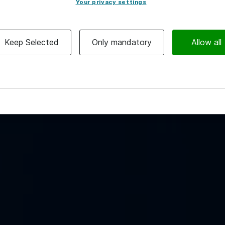
I Atea arbejder vi tæt sam
Your privacy settings
og konceptbaserede løsning
fagligt miljø, hvor vi udvik
Keep Selected
Only mandatory
Allow all
forskel. Dyk ned i vores ma
den, der matcher dig. Vi gl