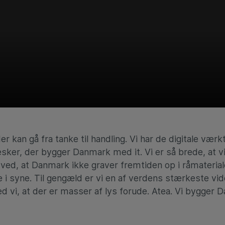
kan gå fra tanke til handling. Vi har de digitale værktøje
ker, der bygger Danmark med it. Vi er så brede, at vi 
 ved, at Danmark ikke graver fremtiden op i råmateriale
me i syne. Til gengæld er vi en af verdens stærkeste v
d vi, at der er masser af lys forude. Atea. Vi bygger 