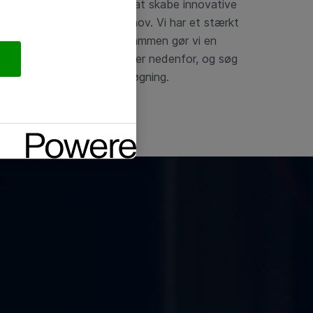
men med vores kunder for at skabe innovative
er, der matcher deres behov. Vi har et stærkt
ler os og har det sjovt, og sammen gør vi en
nge ledige konsulentstillinger nedenfor, og søg
æder os til at læse din ansøgning.