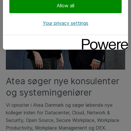
Allow all
Your privacy settings
Atea søger nye konsulenter
og systemingeniører
Vi opruster i Atea Danmark og søger løbende nye
kolleger inden for Datacenter, Cloud, Network &
Security, Open Source, Secure Workplace, Workplace
Productivity, Workplace Management og DEX.