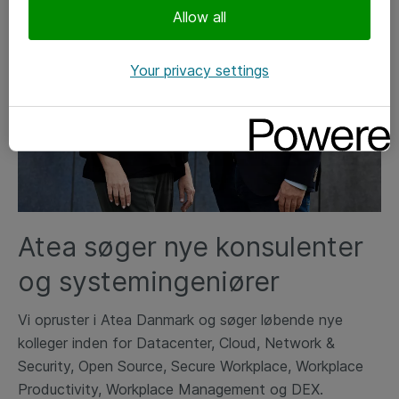
Allow all
Your privacy settings
Atea søger nye konsulenter
og systemingeniører
Vi opruster i Atea Danmark og søger løbende nye
kolleger inden for Datacenter, Cloud, Network &
Security, Open Source, Secure Workplace, Workplace
Productivity, Workplace Management og DEX.