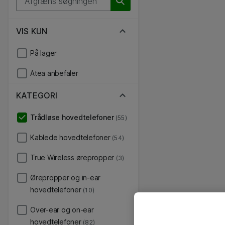
VIS KUN
På lager
Atea anbefaler
KATEGORI
Trådløse hovedtelefoner
(55)
Kablede hovedtelefoner
(54)
True Wireless ørepropper
(3)
Ørepropper og in-ear
hovedtelefoner
(10)
Over-ear og on-ear
hovedtelefoner
(82)