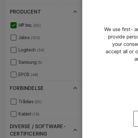
PRODUCENT
HP Inc.
(55)
We use first- 
provide pers
Jabra
(153)
your conse
Logitech
(34)
accept all or
a
Samsung
(5)
EPOS
(48)
FORBINDELSE
Trådløs
(55)
Kablet
(16)
DIVERSE / SOFTWARE-
CERTIFICERING