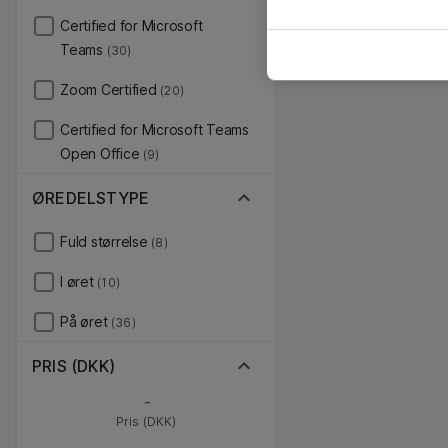
Certified for Microsoft
Teams
(30)
Zoom Certified
(20)
Certified for Microsoft Teams
Open Office
(9)
ØREDELSTYPE
Fuld størrelse
(8)
I øret
(10)
På øret
(36)
PRIS (DKK)
-
Pris (DKK)