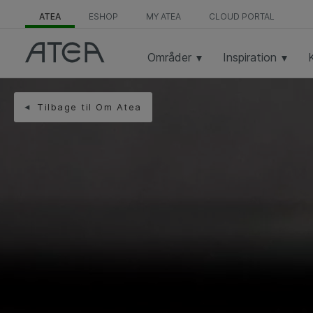
ATEA
ESHOP
MY ATEA
CLOUD PORTAL
Områder
Inspiration
Tilbage til Om Atea