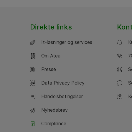
Direkte links
Kon
It-løsninger og services
Ku
Om Atea
70
Presse
Se
Data Privacy Policy
Se
Handelsbetingelser
Ko
Nyhedsbrev
Compliance