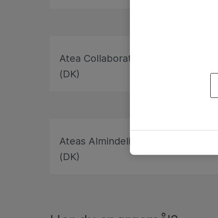
Atea Collaboration Salgs- og leve
(DK)
Ateas Almindelige Betingelser for
(DK)