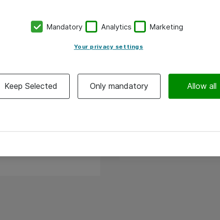
(UK)
Mandatory
Analytics
Marketing
Your privacy settings
ringsbetingelser
Qualified Multiten
Keep Selected
Only mandatory
Allow all
 Konsulentbistand
Atea Global Deliver