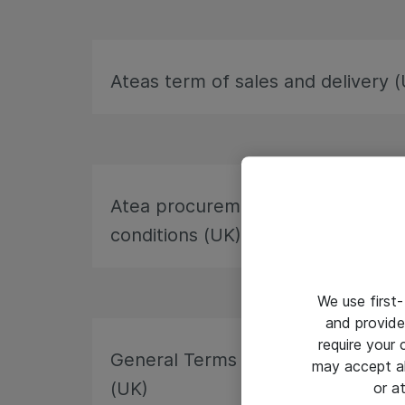
Ateas term of sales and delivery 
Atea procurement for resale stan
conditions (UK)
We use first-
and provide
require your
General Terms and Conditions for
may accept al
(UK)
or a