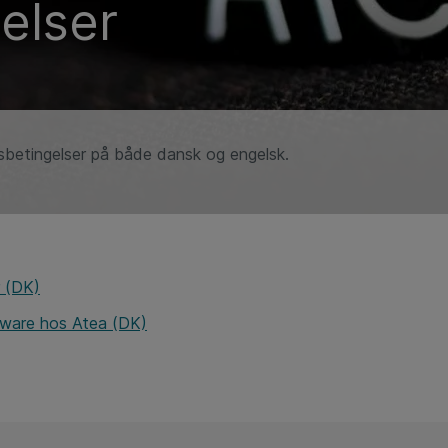
elser
gsbetingelser på både dansk og engelsk.
r (DK)
tware hos Atea (DK)