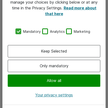
manage your choices by clicking below or at any
ASF-rapporten for 2026 er her!
time in the Privacy Settings.
Read more about
Tilbagemeldingen fra de Nordiske it-indkøbere er klar:
that here
Det er tid til klimaansvarlighed. Lad os komme i gang
og sammen tage ansvar for klimaet.
Mandatory
Analytics
Marketing
Hent rapporten her
Keep Selected
Only mandatory
Allow all
Your privacy settings