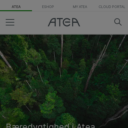
ATEA
ESHOP
MY ATEA
CLOUD PORTAL
Bæredygtighed i Atea