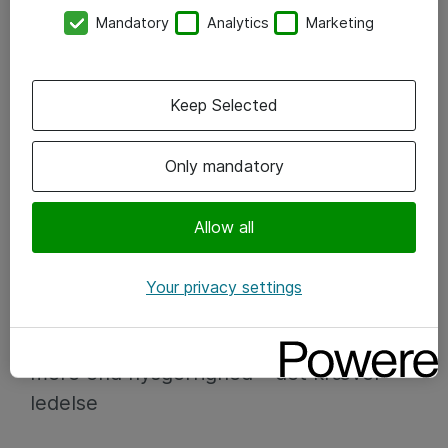
Mandatory
Analytics
Marketing
Keep Selected
Only mandatory
Allow all
DIGITAL ARBEJDSPLADS
Your privacy settings
29-09-2025
AI i kommunikation & marketing kræver
mere end nysgerrighed – det kræver
ledelse