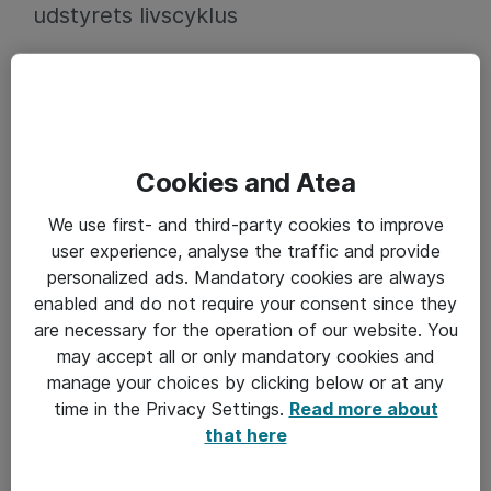
udstyrets livscyklus
Cookies and Atea
We use first- and third-party cookies to improve
user experience, analyse the traffic and provide
personalized ads. Mandatory cookies are always
enabled and do not require your consent since they
are necessary for the operation of our website. You
DIGITAL ARBEJDSPLADS
may accept all or only mandatory cookies and
manage your choices by clicking below or at any
03-10-2025
time in the Privacy Settings.
Read more about
“Det skal ikke være hardwaren, der
that here
sætter begrænsningen”