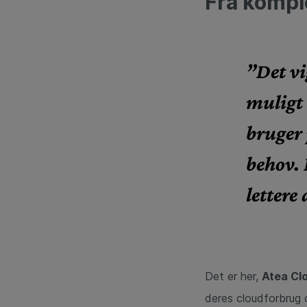
Fra komple
”Det vi
muligt 
bruger 
behov. 
lettere
Det er her,
Atea Clo
deres cloudforbrug o