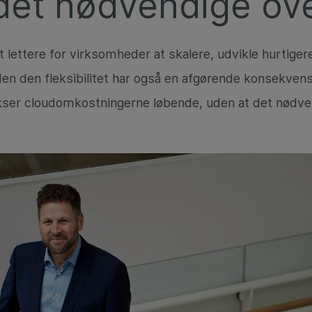
det nødvendige ove
t lettere for virksomheder at skalere, udvikle hurtiger
 Men den fleksibilitet har også en afgørende konsekven
kser cloudomkostningerne løbende, uden at det nødven