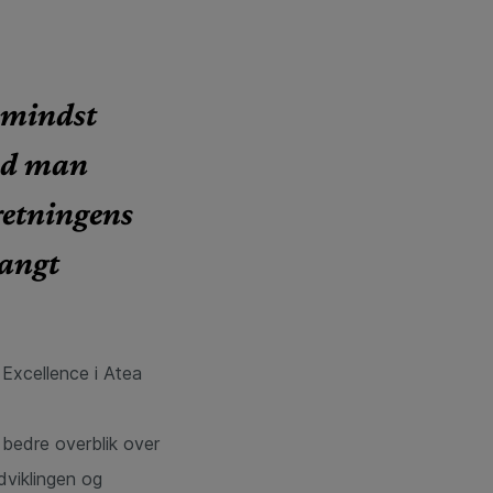
e mindst
vad man
retningens
langt
Excellence i Atea
 bedre overblik over
dviklingen og