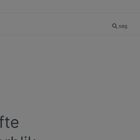
søg
fte