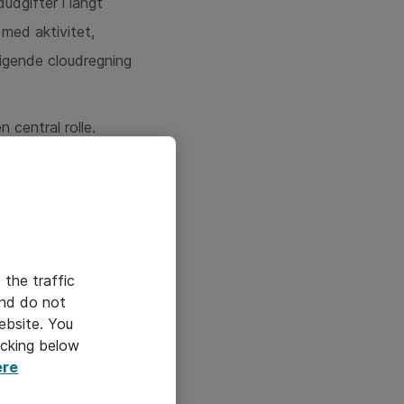
udgifter i langt
med aktivitet,
tigende cloudregning
en central rolle.
retning kan styre
. Det er blevet en
vad der driver
 the traffic
.
and do not
ebsite. You
icking below
ere