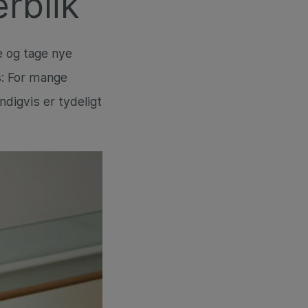
rblik
e og tage nye
s: For mange
digvis er tydeligt