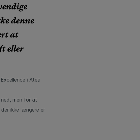
vendige
ke denne
ært at
t eller
Excellence i Atea
t ned, men for at
 der ikke længere er