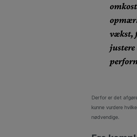
omkostn
opmærk
vækst, 
justere
perfor
Derfor er det afgøre
kunne vurdere hvilke
nødvendige.