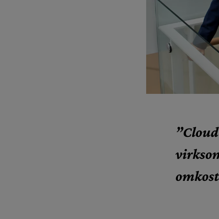
”Cloud 
virksom
omkostn