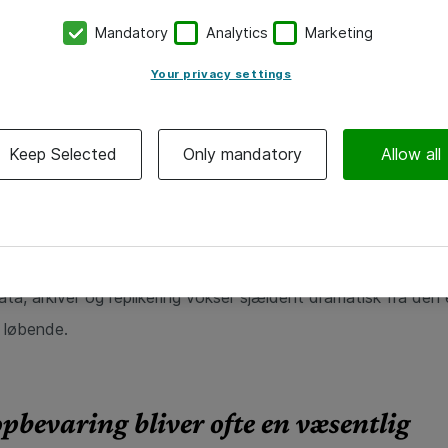
Mandatory
Analytics
Marketing
Your privacy settings
Keep Selected
Only mandatory
Allow all
r på deres cloudregning, er det ofte compute og kapacitet, 
t. Men en stor del af omkostningerne ligger også i data.
ata, arkiver og replikering vokser sjældent dramatisk fra den 
g løbende.
bevaring bliver ofte en væsentlig