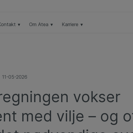
Kontakt
Om Atea
Karriere
11-05-2026
regningen vokser
nt med vilje – og o