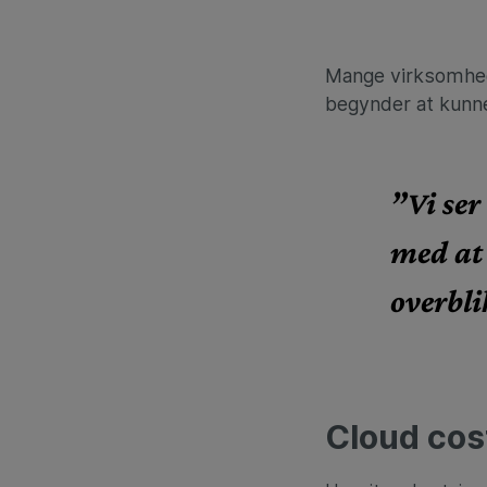
Mange virksomhede
begynder at kunne
”Vi ser
med at
overbli
Cloud cost