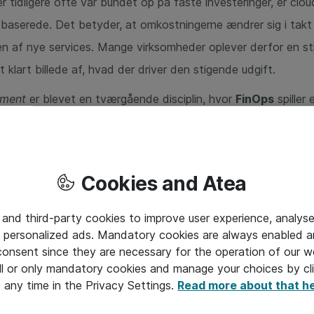
 tidligere ofte var bundet op på faste investeringer, er cloud
sbaserede. Det betyder, at omkostningerne ændrer sig i takt 
en af nye services. Mange virksomheder oplever derfor en s
t klart billede af, hvad der driver den stigende udgift.
ement
er blevet en tværgående disciplin, hvor
FinOps
spiller 
ødvendige tværgående kommunikation, så økonomi, it og for
ammen.
d cost ikke længere kun er et spørgsmål for drift eller teknik
Cookies and Atea
vedrører ledelse, økonomi og governance. Og uden indsigt i, h
 and third-party cookies to improve user experience, analyse
ver det svært at vurdere, om forbruget fakt
isk skaber værdi
 personalized ads. Mandatory cookies are always enabled 
 consent since they are necessary for the operation of our w
er mere, end mange tror
l or only mandatory cookies and manage your choices by cl
t any time in the Privacy Settings.
Read more about that h