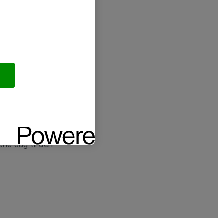
der får
ene dag til den