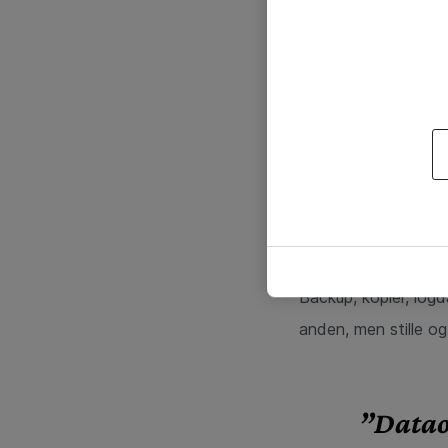
Når virksomheder se
opmærksomheden førs
Backup, kopier, logd
anden, men stille o
”Dataop