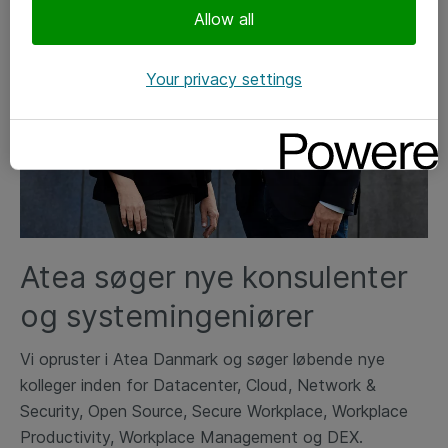
Allow all
Your privacy settings
Atea søger nye konsulenter
og systemingeniører
Vi opruster i Atea Danmark og søger løbende nye
kolleger inden for Datacenter, Cloud, Network &
Security, Open Source, Secure Workplace, Workplace
Productivity, Workplace Management og DEX.