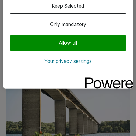
Keep Selected
AI
Only mandatory
IT-Forsyningen
Januar 2025
IT-Forsyningen tager et grønt skridt
Allow all
fremad: Fra forældede datacentre til
moderne IT-infrastruktur
Your privacy settings