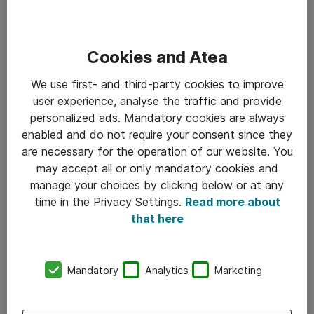
AI
Cookies and Atea
Gribskov Kommune
Januar 2025
We use first- and third-party cookies to improve
Gribskov Kommunes digitale
user experience, analyse the traffic and provide
transformation: Nu har vi fingeren på
personalized ads. Mandatory cookies are always
pulsen
enabled and do not require your consent since they
are necessary for the operation of our website. You
may accept all or only mandatory cookies and
manage your choices by clicking below or at any
time in the Privacy Settings.
Read more about
that here
Mandatory
Analytics
Marketing