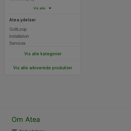
Vis alle
Atea ydelser
GoItLoop
Installation
Services
Vis alle kategorier
Vis alle arkiverede produkter
Om Atea