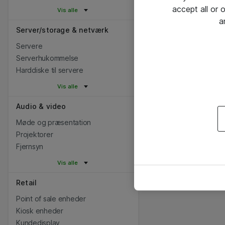
accept all or
Vis alle
a
Server/storage & netværk
Servere
Serverhukommelse
Harddiske til servere
Vis alle
Audio & video
Møde og præsentation
Projektorer
Fjernsyn
Vis alle
Retail
Point of sale enheder
Kiosk enheder
Kundedisplay