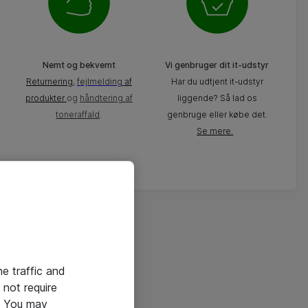
Nemt og bekvemt
Vi genbruger dit it-udstyr
Returnering
,
fejlmelding
af
Har du udtjent it-udstyr
produkter
og
håndtering af
liggende? Så lad os
toneraffald
.
genbruge eller kø
be det.
Se mere.
he traffic and
not require
e. You may