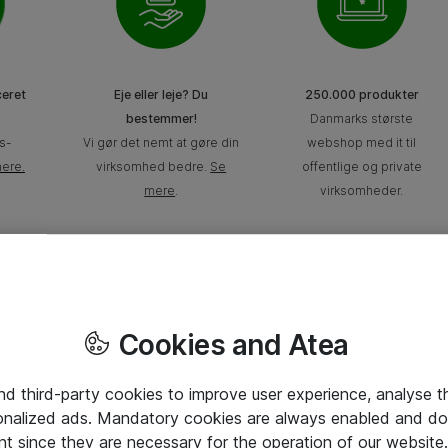
ceret
Eje eller leje? Du
250.000 produkter
e
bestemmer!
Danmarks største
s-
Vi gør det nemt at gøre din
webshop med it til
mere
.
virksomhed bedre.
Se
offentlige og private
mere
.
virksomheder.
Cookies and Atea
and third-party cookies to improve user experience, analyse t
onalized ads. Mandatory cookies are always enabled and do 
nt since they are necessary for the operation of our websit