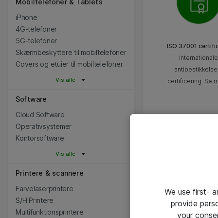
Mobiltelefoner & Tablets
iPhone
4G-telefoner
5G-telefoner
ISO 37001 certifi
Skærmbeskyttere til mobiltelefoner
International
Covers og etuier til mobiltelefoner
antibestikkelse
Vis alle
certificering.
Se 
Software
Cloud Software
Operativsystemer
Kontorsoftware
Vis alle
Printere & scannere
Farvelaserprintere
We use first- 
S/H Printere
provide pers
Multifunktionsprintere
your conse