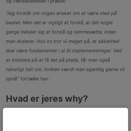
og værdiskabelsen i praksis:
"Jeg forstår om nogen ønsket om at være med på
beatet. Men det er vigtigt at forstå, at det nogle
gange betaler sig at forstå og rammesætte, inden
man skalerer. Hos os tror vi meget på, at sikkerhed
skal være fundamentet i al AI implementeringer. Ved
at insistere på at få det på plads, får man også
naturligt talt om, hvilken værdi man egentlig gerne vil
opnå"
fortæller hun.
Hvad er jeres why?
Når de ser tilbage, er både Claus og Sara glade for
tilgangen, de valgte for Atea, selvom det betød, at