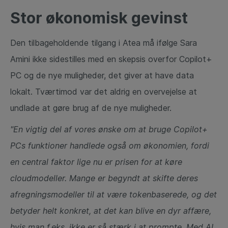
Stor økonomisk gevinst
Den tilbageholdende tilgang i Atea må ifølge Sara
Amini ikke sidestilles med en skepsis overfor Copilot+
PC og de nye muligheder, det giver at have data
lokalt. Tværtimod var det aldrig en overvejelse at
undlade at gøre brug af de nye muligheder.
"En vigtig del af vores ønske om at bruge Copilot+
PCs funktioner handlede også om økonomien, fordi
en central faktor lige nu er prisen for at køre
cloudmodeller. Mange er begyndt at skifte deres
afregningsmodeller til at være tokenbaserede, og det
betyder helt konkret, at det kan blive en dyr affære,
hvis man f.eks. ikke er så stærk i at prompte. Med AI