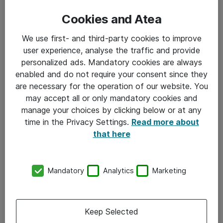
det tog lidt længere tid, før alle medarbejdere havde
adgang til de nye funktioner.
Cookies and Atea
We use first- and third-party cookies to improve
user experience, analyse the traffic and provide
”Succesfuld implementering handler
personalized ads. Mandatory cookies are always
enabled and do not require your consent since they
ikke om at komme først for enhver pris -
are necessary for the operation of our website. You
tværtimod har det for Atea i høj grad
may accept all or only mandatory cookies and
handlet om at skabe det rette
manage your choices by clicking below or at any
time in the Privacy Settings.
Read more about
fundament for sikker praksis og målbar
that here
værdi uden at gå på kompromis med
egen parathed”
Mandatory
Analytics
Marketing
— Claus Fonnesbech Christensen, VP for
Architecture og Operational Excellence
Keep Selected