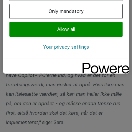
Only mandatory
Og netop værdiskabelse er essentielt, når vi taler AI
implementering, mener Sara Amini. I CIO analytics 2026
Allow all
ser vi, at 97 procent af virksomheder og
organisationer er i gang med AI, men kun 20 procent
Your privacy settings
får reel værdi ud af det på nuværende tidspunkt.
"Man er nødt til at gøre sig klart, hvorfor man vil
have Copilot+ PC'erne ind, og hvad er det for en
forretningsværdi, man ønsker at opnå. Hvis ikke man
kan italesætte værdien, så kan man heller ikke måle
på, om den er opnået - og måske endda tænke run
first, altså hvordan skal det køre, når det er
implementeret,"
siger Sara.