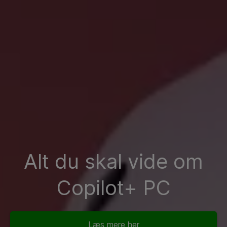
Alt du skal vide om
Copilot+ PC
Læs mere her