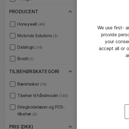
PRODUCENT
Honeywell
(46)
We use first- 
provide pers
Motorola Solutions
(3)
your conse
Datalogic
(14)
accept all or
a
Brodit
(1)
TILBEHØRSKATEGORI
Bæretasker
(16)
Tibehør til håndmodel
(130)
Stregkodelæser og POS-
tilbehør
(2)
PRIS (DKK)