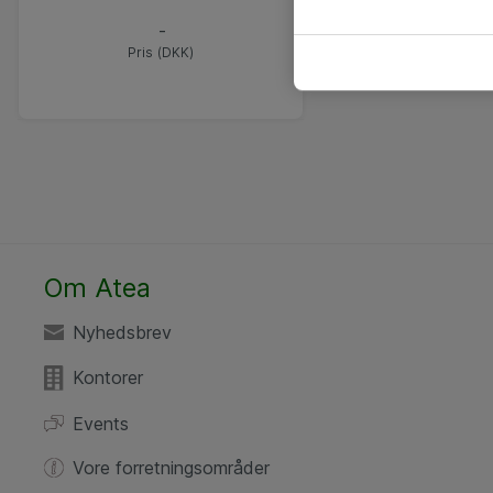
-
Pris (DKK)
Om Atea
Nyhedsbrev
Kontorer
Events
Vore forretningsområder