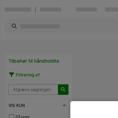
Tilbehør til håndholdte
Filtrering af
VIS KUN
På lager