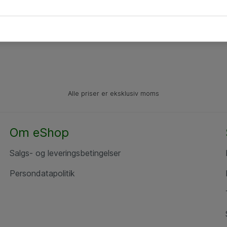
Alle priser er eksklusiv moms
Om eShop
Salgs- og leveringsbetingelser
Persondatapolitik