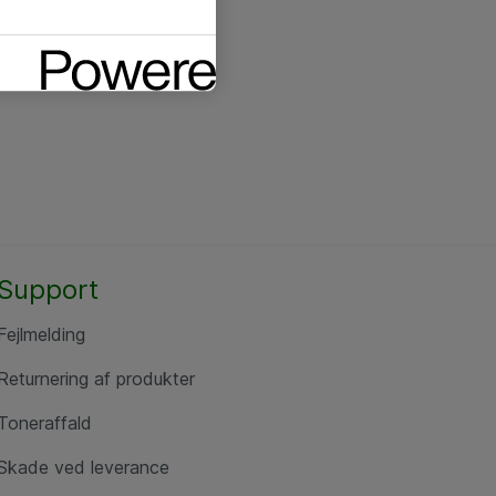
Support
Fejlmelding
Returnering af produkter
Toneraffald
Skade ved leverance