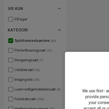
VIS KUN
På lager
KATEGORI
Spildtonerindsamlere
(50)
Printerfikseringssæt
(41)
Rengøringssæt
(7)
Udviklersæt
(16)
Imaging kits
(26)
Laservedligeholdelsessæt
(9)
We use first- 
provide pers
Fotoledersæt
(108)
your conse
accept all or
Hæftningsforsyninger
(21)