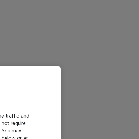
he traffic and
not require
e. You may
 below or at