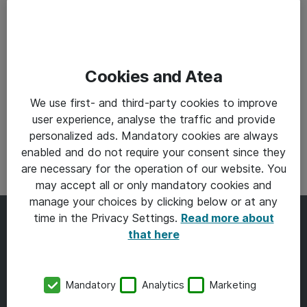
Cookies and Atea
We use first- and third-party cookies to improve
user experience, analyse the traffic and provide
personalized ads. Mandatory cookies are always
enabled and do not require your consent since they
are necessary for the operation of our website. You
may accept all or only mandatory cookies and
manage your choices by clicking below or at any
time in the Privacy Settings.
Read more about
Atea Copilot Community er
that here
skabt for at dele viden, få
Mandatory
Analytics
Marketing
feedback og sammen blive