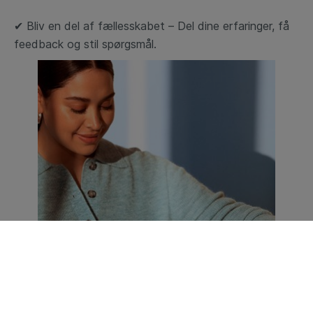
✔
Bliv en del af fællesskabet – Del dine erfaringer, få
feedback og stil spørgsmål.