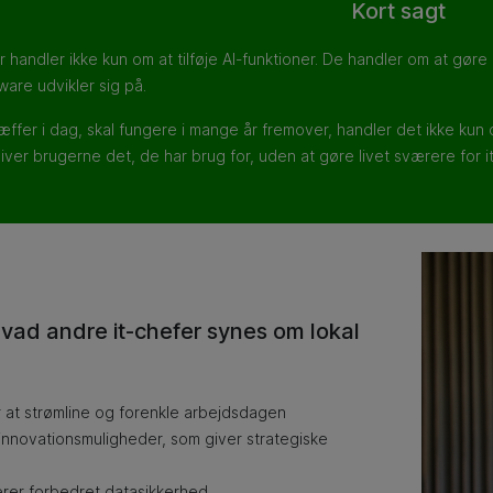
Kort sagt
r handler ikke kun om at tilføje AI-funktioner. De handler om at gør
ware udvikler sig på.
ræffer i dag, skal fungere i mange år fremover, handler det ikke k
iver brugerne det, de har brug for, uden at gøre livet sværere for i
 hvad andre it-chefer synes om lokal
 at strømline og forenkle arbejdsdagen
innovationsmuligheder, som giver strategiske
terer forbedret datasikkerhed