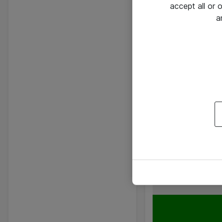
accept all or
a
Lokal AI forbedrer
Møder afvikles me
de daglige aktivit
afhængighed.
Dell Optimizer udn
konnektivitet i rea
arbejdsdag, uden
arbejde på. Det 
med færre probleme
arbejdsdagen.