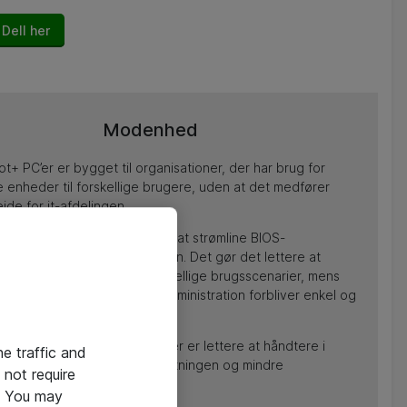
 Dell her
Modenhed
ot+ PC’er er bygget til organisationer, der har brug for
ge enheder til forskellige brugere, uden at det medfører
jde for it-afdelingen.
reduceret kompleksiteten ved at strømline BIOS-
ationen på tværs af porteføljen. Det gør det lettere at
 forskellige modeller til forskellige brugsscenarier, mens
, opdateringer og løbende administration forbliver enkel og
t.
t er en bredere portefølje, der er lettere at håndtere i
he traffic and
med mere fleksibilitet for forretningen og mindre
not require
ejde for it-afdelingen.
e. You may