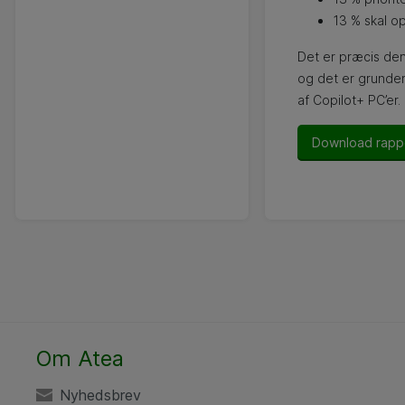
13 % skal op
Det er præcis den
og det er grunden
af Copilot+ PC’er.
Download rapp
Om Atea
Nyhedsbrev