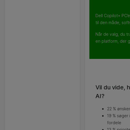
Dell Copilot+ PC’e
til den måde, soft
Når de valg, du t
en platform, der g
Vil du vide,
AI?
22 % ønsker
19 % søger 
fordele
13 % priori