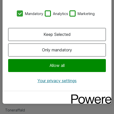
Kontorer
Mandatory
Analytics
Marketing
Events
Vore forretningsområder
Keep Selected
Om eShop
Only mandatory
Salgs- og leveringsbetingelser
Persondatapolitik
Allow all
Your privacy settings
Support
Fejlmelding
Returnering af produkter
Toneraffald