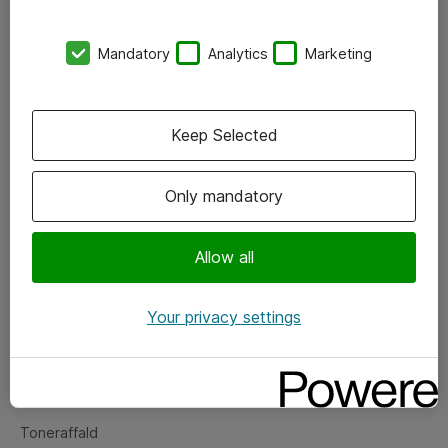
Kontorer
Mandatory
Analytics
Marketing
Events
Vore forretningsområder
Keep Selected
Om eShop
Only mandatory
Salgs- og leveringsbetingelser
Persondatapolitik
Allow all
Your privacy settings
Support
Fejlmelding
Returnering af produkter
Toneraffald