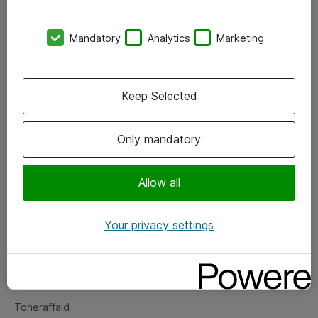
Kontorer
Mandatory
Analytics
Marketing
Events
Vore forretningsområder
Keep Selected
Om eShop
Only mandatory
Salgs- og leveringsbetingelser
Persondatapolitik
Allow all
Your privacy settings
Support
Fejlmelding
Returnering af produkter
Toneraffald