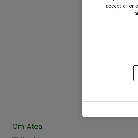
accept all or
a
Om Atea