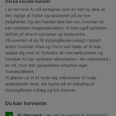
Del på sociale kanaler
I en tid hvor AI må betegnes som en helt ny æra, er
det vigtigt at holde sig opdateret på de nye
muligheder. Og det handler ikke kun om, hvordan du
kan optimere brugeroplevelsen: AI kan også optimere
driften af dine it-systemer og datacentre.
På eventet vil du få dybdegående indsigt i blandt
andet hvordan Atea og Cisco ved hjælp af AI kan
hjælpe dig med at forbedre din netværksydelse og
hvordan AI kan optimere sikkerheden i din virksomhed i
en tid, hvor den geopolitiske situation øger
trusselsbilledet.
Vi glæder os til at byde dig velkommen til nogle
spændende timer, der byder på en blanding af
dybdegående indlæg og live demoer.
Du kan forvente:
AI i Netværk:
Lær om de nyeste AI-funktioner i