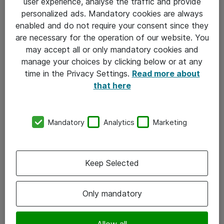
user experience, analyse the traffic and provide
personalized ads. Mandatory cookies are always
AI Assistance og Webex:
Se hvordan løsningen
enabled and do not require your consent since they
effektiviserer arbejdsprocesser på tværs af
are necessary for the operation of our website. You
platforme.
may accept all or only mandatory cookies and
manage your choices by clicking below or at any
time in the Privacy Settings.
Read more about
that here
Mandatory
Analytics
Marketing
Keep Selected
Only mandatory
Allow all