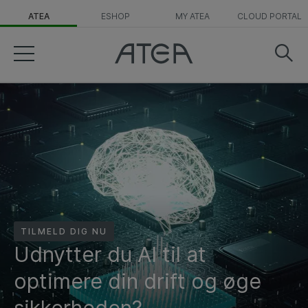
ATEA
ESHOP
MY ATEA
CLOUD PORTAL
TILMELD DIG NU
Udnytter du AI til at
optimere din drift og øge