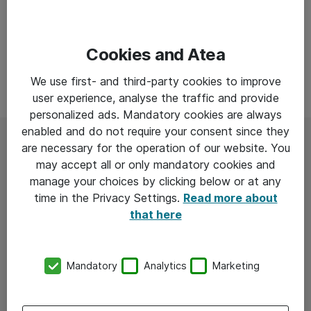
Cookies and Atea
We use first- and third-party cookies to improve
user experience, analyse the traffic and provide
personalized ads. Mandatory cookies are always
enabled and do not require your consent since they
are necessary for the operation of our website. You
På bare en time får du:
may accept all or only mandatory cookies and
manage your choices by clicking below or at any
time in the Privacy Settings.
Read more about
Trin for trin:
Hvorfor VPN skalerer dårligt til
that here
cloud og hybrid arbejde, og hvad der konkret skal
i stedet.
Mandatory
Analytics
Marketing
Praktisk tilgang til sikker adgang:
Hvordan du
kontrollerer hvem der får adgang til hvad, fra
hvilken enhed og under hvilke betingelser, uden at