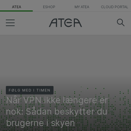
ATEA
ESHOP
MY ATEA
CLOUD PORTAL
FØLG MED I TIMEN
Når VPN ikke længere er
nok: Sådan beskytter du
brugerne i skyen