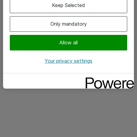
Keep Selected
give hele nettet adgang til dit netværk.
Blueprint til implementering:
Hvilke
Only mandatory
byggeklodser der skal på plads (identitet,
politikker, trafikinspektion, synlighed) og hvordan
Allow all
du starter i lille skala og udvider.
Erfaringer fra virkeligheden:
Korte cases, hvor
Your privacy settings
organisationer har reduceret risiko og login-
friktion på samme tid.