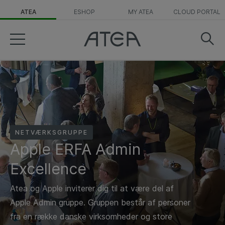
ATEA
ESHOP
MY ATEA
CLOUD PORTAL
NETVÆRKSGRUPPE
Apple ERFA Admin
Excellence
Atea og Apple inviterer dig til at være del af
Apple Admin gruppe. Gruppen består af personer
fra en række danske virksomheder og store