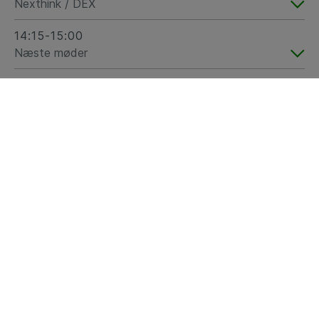
Nexthink / DEX
14:15-15:00
Næste møder