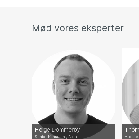
Mød vores eksperter
Helge Dommerby
Thoma
Senior Konsulent, Atea
Archite