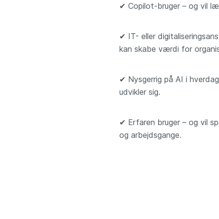
✔
Copilot-bruger – og vil l
✔
IT- eller digitaliseringsa
kan skabe værdi for organi
✔
Nysgerrig på AI i hverdag
udvikler sig.
✔
Erfaren bruger – og vil 
og arbejdsgange.