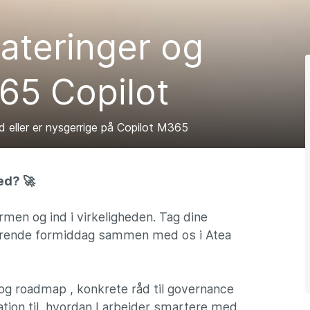
ateringer og
365 Copilot
d eller er nysgerrige på Copilot M365
ed? 🚀
men og ind i virkeligheden. Tag dine
rerende formiddag sammen med os i Atea
 og roadmap , konkrete råd til governance
tion til, hvordan I arbejder smartere med