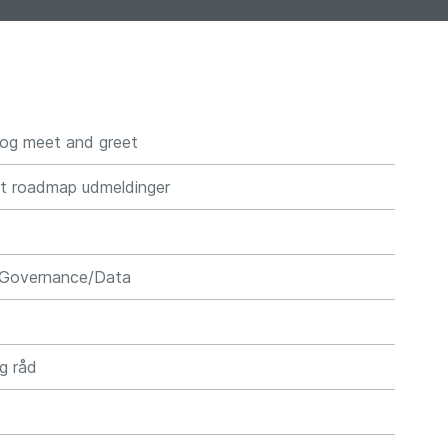
 og meet and greet
nt roadmap udmeldinger
d
på Governance/Data
d
g råd