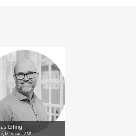
s Elfing
ct, Microsoft 365