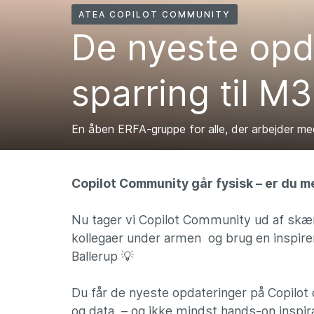
ATEA COPILOT COMMUNITY
De nyeste opd
sparring til M
En åben ERFA-gruppe for alle, der arbejder me
Copilot Community går fysisk – er du m
Nu tager vi Copilot Community ud af skær
kollegaer under armen og brug en inspi
Ballerup 💡
Du får de nyeste opdateringer på Copilot
og data – og ikke mindst hands-on inspira