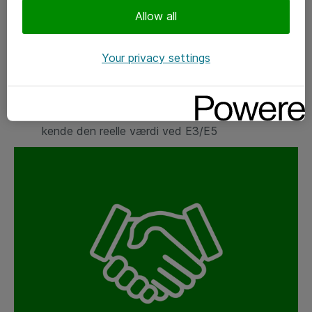
IT-ansvarlige og CISO’er med ansvar for
Allow all
databeskyttelse og compliance
Your privacy settings
Sikkerheds- og compliance-ansvarlige
Licens- og indkøbsansvarlige, der ønsker at
kende den reelle værdi ved E3/E5