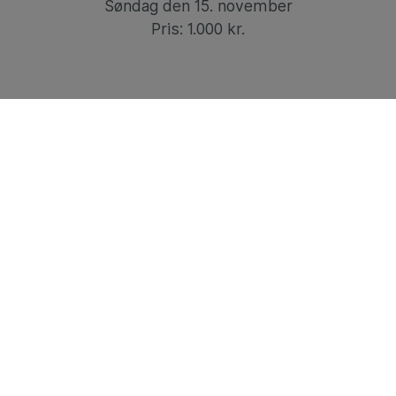
Søndag den 15. november
Pris: 1.000 kr.
Netværksmiddag Nordisk
Mandag den 16. november
Pris: 1.000 kr.