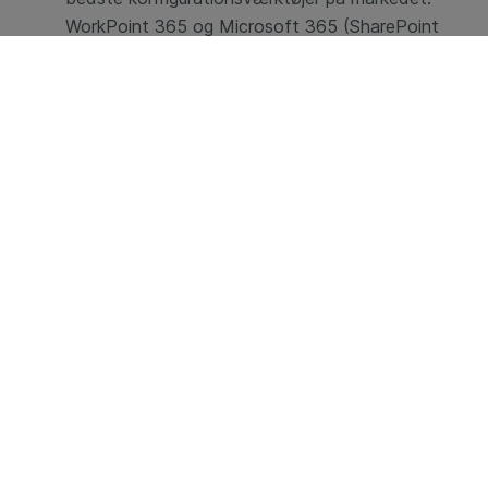
WorkPoint 365 og Microsoft 365 (SharePoint
Online).
Arbejd i Microsoft 365-programmerne:
Arbejd
med NIS2-Complianceplatform i Microsoft-
programmer du kender: SharePoint Online,
Microsoft Teams, To-Do, Planner, Outlook,
Excel, Word og PowerPoint. Indbygget
integration til Power Platformen.
Ejerskab over egne data:
NIS2-
Complianceplatformen ligger som en
forretningsapplikation i SharePoint. Jeres data
ligger i jeres egen SharePoint Online tenant. Det
betyder, at I har 100% ejerskab over egne data.