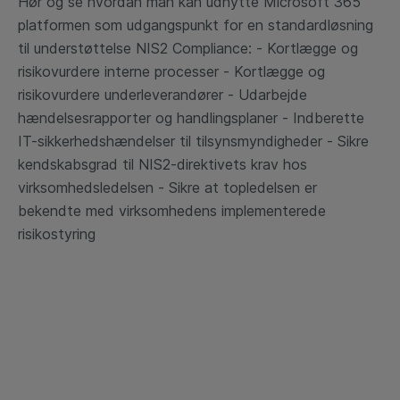
Hør og se hvordan man kan udnytte Microsoft 365
platformen som udgangspunkt for en standardløsning
til understøttelse NIS2 Compliance: - Kortlægge og
risikovurdere interne processer - Kortlægge og
risikovurdere underleverandører - Udarbejde
hændelsesrapporter og handlingsplaner - Indberette
IT-sikkerhedshændelser til tilsynsmyndigheder - Sikre
kendskabsgrad til NIS2-direktivets krav hos
virksomhedsledelsen - Sikre at topledelsen er
bekendte med virksomhedens implementerede
risikostyring