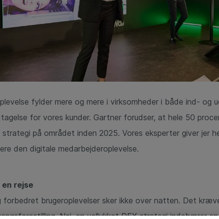
plevelse fylder mere og mere i virksomheder i både ind- og u
agelse for vores kunder. Gartner forudser, at hele 50 procen
strategi på området inden 2025. Vores eksperter giver jer her
ere den digitale medarbejderoplevelse.
 en rejse
 forbedret brugeroplevelser sker ikke over natten. Det kræve
angsforestilling. Nej, en vellykket DEX-strategi indebærer e