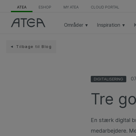
ATEA
ESHOP
MY ATEA
CLOUD PORTAL
Områder
Inspiration
Tilbage til Blog
0
DIGITALISERING
Tre go
En stærk digital 
medarbejdere. Med