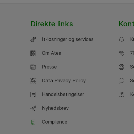
Direkte links
Kon
It-løsninger og services
Ku
Om Atea
70
Presse
Se
Data Privacy Policy
Se
Handelsbetingelser
Ko
Nyhedsbrev
Compliance