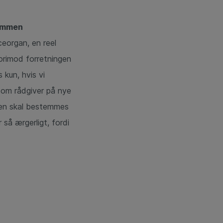
sammen
eorgan, en reel
vorimod forretningen
 kun, hvis vi
 som rådgiver på nye
ngen skal bestemmes
så ærgerligt, fordi