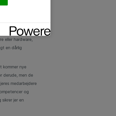
stemer. Det
 millioner i
at benytte dem.
e eller hardware,
gt en dårlig
ant kommer nye
ser derude, men de
 jeres medarbejdere
 kompetencer og
sikrer jer en