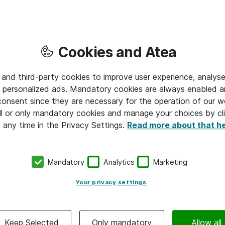
 og processer. Der skal fokus på kontinuerlig indsats og tilpas
ser. Se DEX som en dynamisk rejse, hvor konstant forbedri
nt er nøglen til succes. Ved at integrere feedback og løbe
Cookies and Atea
 digitale initiativer relevante og effektive. Det handler om at
 and third-party cookies to improve user experience, analyse
ion og brugeroplevelse går hånd i hånd,” fortæller Julie Lücho
 personalized ads. Mandatory cookies are always enabled 
.
 consent since they are necessary for the operation of our w
l or only mandatory cookies and manage your choices by cl
, Business Development Manager i Atea, tilføjer: ”Og så er d
t any time in the Privacy Settings.
Read more about that h
med data. Kontinuerligt arbejde med data er afgørende for at
else – og beslutninger baseret på data sikrer, at valg træffe
Mandatory
Analytics
Marketing
tagelser. Her kan en DEX-platform være behjælpelig. En Dex 
en reelt oplever, og hvad det skyldes. Det kan blandt andet 
Your privacy settings
bør prioritere og fokusere sin indsats, når man vil forbedre br
Keep Selected
Only mandatory
Allow all