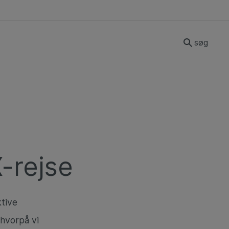
søg
X-rejse
tive
hvorpå vi