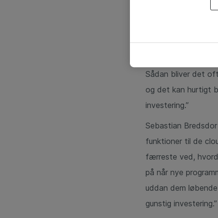
2. Underkend ikke
Julie Lüchow fortæl
resulterer nemlig i 
hardware og softwar
Sådan bliver det of
og det kan hurtigt bl
investering.”
Sebastian Bredsdorf
funktioner til de cl
færreste ved, hvord
på når nye program
uddan dem løbende – 
gunstig investering.