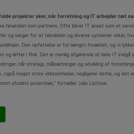
ulde projekter sker, når forretning og IT arbejder tæt 
se hinanden som partnere. Ofte bliver IT anset som et servic
ter og sørger for at teknikken og diverse systemer virker, h
bundlinjen. Den opfattelse er for længst forældet, og vi lykkes
s og løfter i flok. Det er nemlig afgørende at lade IT indgå
dringer, når strategi, målsætninger og udvikling af forretni
 også meget store virksomheder, negligerer dette, og det er 
ormt uforløst potentiale,” fortæller Julie Lüchow.