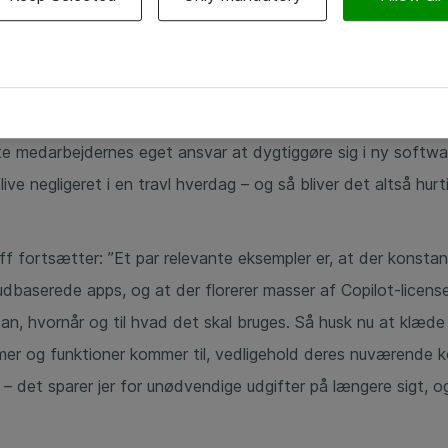
 uddannelse af medarbejderne
ler: ”Det kan være altafgørende med adoption af diverse sy
glade og effektive medarbejdere. Hvert år investeres der mange
e, men mange glemmer at gøre deres medarbejdere klar til 
te medarbejdernes eget ansvar at dygtiggøre sig i ny softwar
ive negligeret i en travl hverdag – og så bliver det altså hurti
f fortsætter: ”Et par relevante eksempler er, at der konst
oudbaserede apps, og at der florerer masser af Copilot-licen
an, hvornår og til hvad det skal bruges. Så husk nu at klæde
mer og funktioner kommer til, vedligehold deres nuværende
det sparer jer for unødvendige udgifter på længere sigt, og 
”