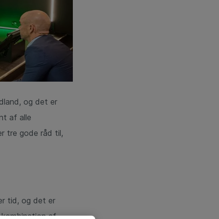
dland, og det er
t af alle
 tre gode råd til,
r tid, og det er
n kombination af