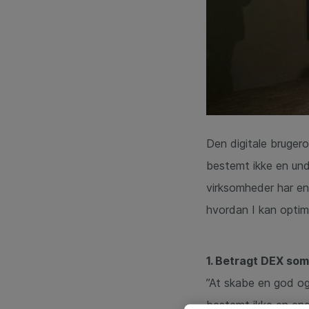
Den digitale brugero
bestemt ikke en undt
virksomheder har en 
hvordan I kan optim
1. Betragt DEX som
”At skabe en god og
bestemt ikke en eng