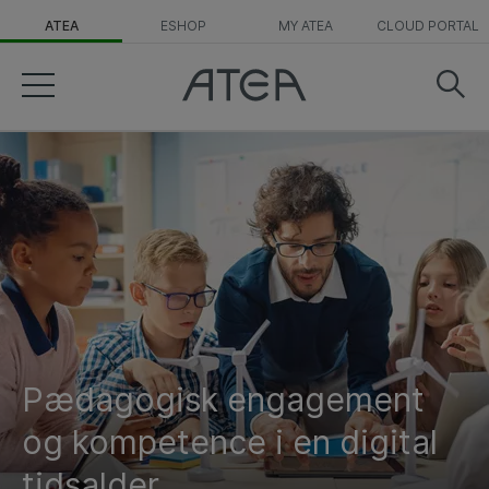
ATEA
ESHOP
MY ATEA
CLOUD PORTAL
Pædagogisk engagement
og kompetence i en digital
tidsalder