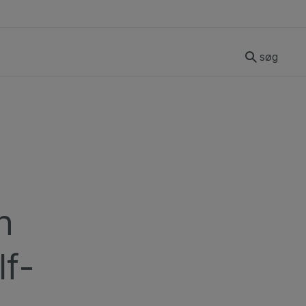
søg
n
lf-