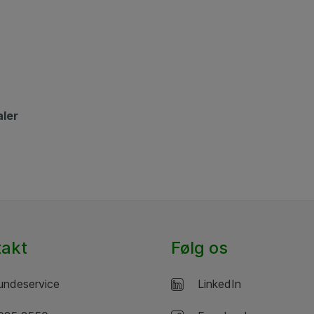
aler
takt
Følg os
ndeservice
LinkedIn