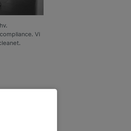
hv.
compliance. Vi
cleanet.
ationale
ag er
 vores