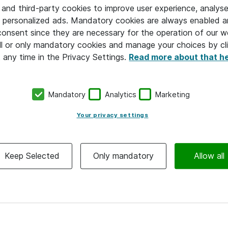
 med compliance, og jeg vil gerne be
 and third-party cookies to improve user experience, analyse
 personalized ads. Mandatory cookies are always enabled 
den til at sige, at jeg er stolt af den
 consent since they are necessary for the operation of our w
l or only mandatory cookies and manage your choices by cl
ændring, vi har været igennem i Ate
t any time in the Privacy Settings.
Read more about that h
— Kathrine Forsberg, administreren
Mandatory
Analytics
Marketing
Your privacy settings
n konkluderer i redegørelsen:
ores vurdering, at Atea i tilstrækkelig grad har dokumenter
Keep Selected
Only mandatory
Allow all
. Vi finder det samlet set dokumenteret, at de mange initiat
nteret, siden sagen begyndte for knap fire år siden, efterle
us på at fastholde opmærksomhed på Compliance-arbejdet in
under ved løbende evaluering og tilpasning af de eksisteren