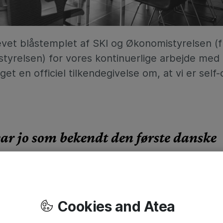
evet blåstemplet af SKI og Økonomistyrelsen (f
tyrelsen) for vores kontinuerlige arbejde med 
et en officiel tilkendegivelse om, at vi er self-
ar jo som bekendt den første danske
mhed, som modtog den højeste intern
tikkelses-certificering ISO 37001. I d
n vigtig milepæl for Atea Danmark i
Cookies and Atea