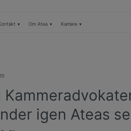
Kontakt
Om Atea
Karriere
20
g Kammeradvokate
nder igen Ateas se