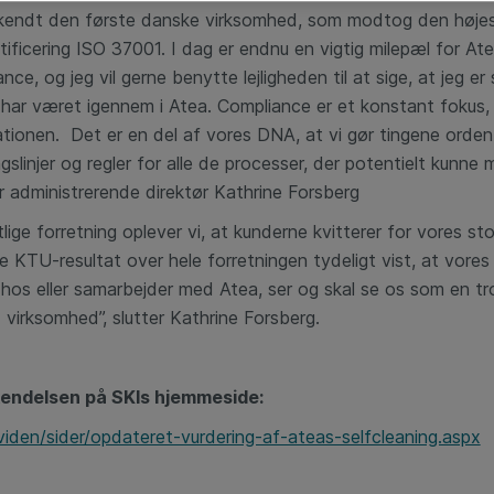
kendt den første danske virksomhed, som modtog den højest
tificering ISO 37001. I dag er endnu en vigtig milepæl for At
ce, og jeg vil gerne benytte lejligheden til at sige, at jeg er
har været igennem i Atea. Compliance er et konstant fokus,
sationen. Det er en del af vores DNA, at vi gør tingene orden
ngslinjer og regler for alle de processer, der potentielt kunne
er administrerende direktør Kathrine Forsberg
tlige forretning oplever vi, at kunderne kvitterer for vores st
 KTU-resultat over hele forretningen tydeligt vist, at vores ku
r hos eller samarbejder med Atea, ser og skal se os som en t
virksomhed”, slutter Kathrine Forsberg.
endelsen på SKIs hjemmeside:
viden/sider/opdateret-vurdering-af-ateas-selfcleaning.aspx