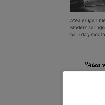
Atea er igen bl
Moderniseringss
har i dag modtag
”Atea v
virkso
antibes
endnu e