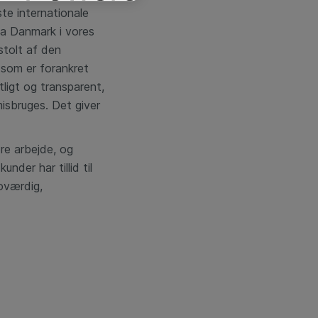
e internationale
ea Danmark i vores
 stolt af den
 som er forankret
tligt og transparent,
 misbruges. Det giver
ore arbejde, og
nder har tillid til
roværdig,