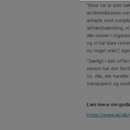
”Atea var jo som be
antibestikkelses-cer
arbejde med complian
adfærdsændring, vi 
alle steder i organi
og vi har klare retni
os noget unikt”, sig
”Særligt i den offen
senest har det flotte
os. Alle, der handle
transparent og sund 
Læs mere om godk
https://www.ski.dk/