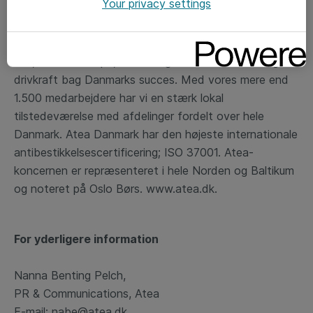
Your privacy settings
bygger vi et digitalt Danmark, vi kan være stolte af. Vi
leverer skræddersyede it-løsninger, der fremtidssikrer
og skaber værdi for vores kunders forretning. Vi gør
det, fordi vi tror på, at it er og bliver den væsentligste
drivkraft bag Danmarks succes. Med vores mere end
1.500 medarbejdere har vi en stærk lokal
tilstedeværelse med afdelinger fordelt over hele
Danmark. Atea Danmark har den højeste internationale
antibestikkelsescertificering; ISO 37001. Atea-
koncernen er repræsenteret i hele Norden og Baltikum
og noteret på Oslo Børs. www.atea.dk.
For yderligere information
Nanna Benting Pelch,
PR & Communications, Atea
E-mail: nabe@atea.dk