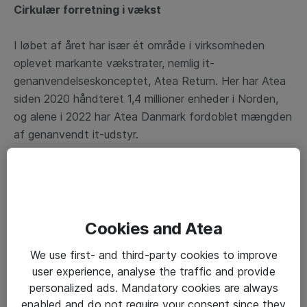
Cirkulær forretning i vækst
I løbet af året har især ét område i virksomheden
oplevet markante vækstrater, nemlig it-
genanvendelseskonceptet, Atea Return. Her har Atea
siden 2020 håndteret 1,4 millioner enheder i Norden,
og alene i 2022 har Atea Danmark fordoblet mængden
af genanvendt it-udstyr.
”Vi har igennem længere tid arbejdet mod en mere
cirkulær forretningsmodel, og vi mærker hvordan både
vores kunder, leverandører og samarbejdspartnere
efterspørger fokus på bæredygtighed,” siger Kathrine
Cookies and Atea
Forsberg.
We use first- and third-party cookies to improve
For nyligt kunne Atea endnu en gang høste
user experience, analyse the traffic and provide
international anerkendelse, da Corporate Knights’
personalized ads. Mandatory cookies are always
Global 100-indeks for andet år i træk kårede Atea som
enabled and do not require your consent since they