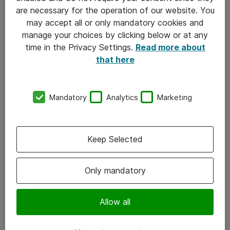
verdens mest bæredygtige virksomhed inden for it-
are necessary for the operation of our website. You
servicebranchen og som nummer 49 på den samlede
may accept all or only mandatory cookies and
rangliste.
manage your choices by clicking below or at any
time in the Privacy Settings.
Read more about
that here
Atea-koncernen leverer også rekordhøjt plus
Den samlede Atea-koncern, Nordens største
leverandør af it-infrastruktur med flere end 8.000
Mandatory
Analytics
Marketing
medarbejdere i Norge, Sverige, Danmark, Finland,
Litauen, Letland og Estland, afslutter 2022 med en
omsætning på NOK 46,7 milliarder samt bundlinje på
Keep Selected
NOK 1.196 millioner (EBIT). Læs mere om resultaterne
for både Danmark og Atea-koncernen
her.
Only mandatory
Om Atea – Vi bygger Danmark med it
Allow all
Sammen med vores kunder og samarbejdspartnere