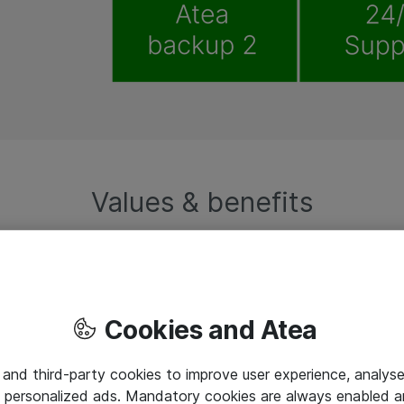
Values & benefits
Cookies and Atea
24/7 support service af dedikerede backup-
 and third-party cookies to improve user experience, analyse
specialister
 personalized ads. Mandatory cookies are always enabled 