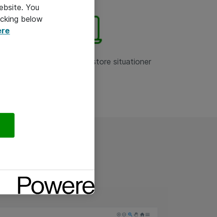
ebsite. You
icking below
ere
Assistance i kritiske restore situationer
valgte backup løsning