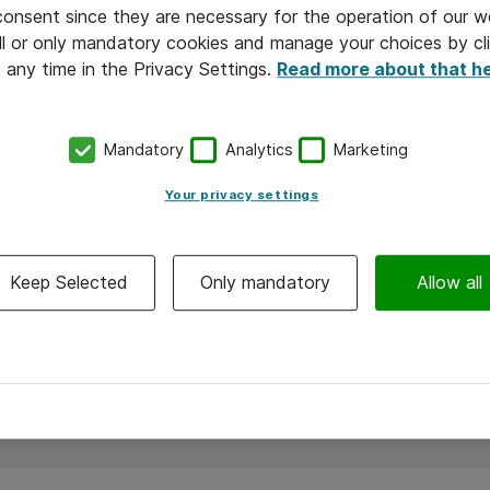
 consent since they are necessary for the operation of our w
l or only mandatory cookies and manage your choices by cl
t any time in the Privacy Settings.
Read more about that h
Mandatory
Analytics
Marketing
Fejlsøgning på hardware, hvis det har
n
betydning for backup
Your privacy settings
Keep Selected
Only mandatory
Allow all
Backup Portal
ksempel på et dashboard view i Backup Portalen ud fra den 