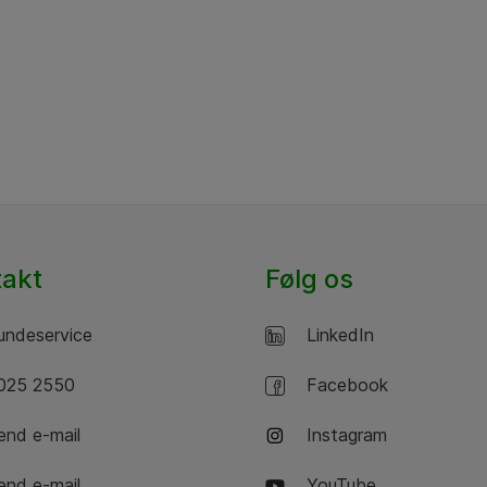
takt
Følg os
ndeservice
LinkedIn
25 2550
Facebook
nd e-mail
Instagram
nd e-mail
YouTube