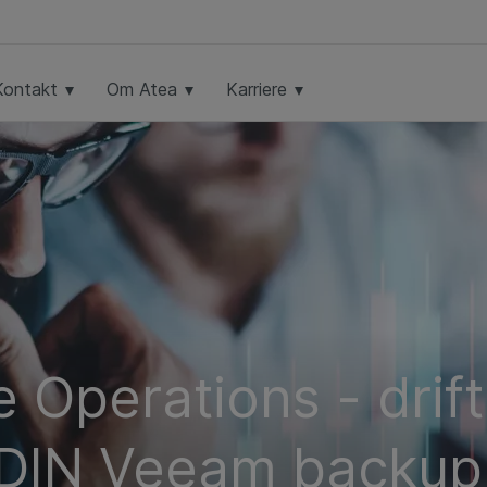
Kontakt
Om Atea
Karriere
Operations - drift
 DIN Veeam backup