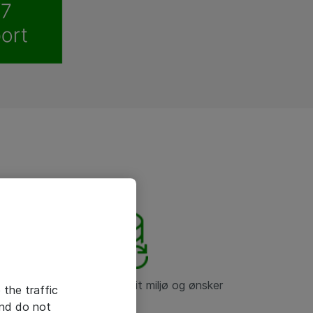
Skalerbar og tilpasset dit miljø og ønsker
 the traffic
and do not