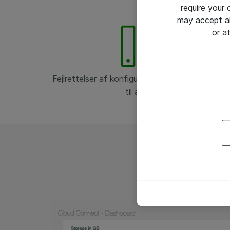
require your
may accept al
or a
Fejlrettelser af konfiguration, der får backuppe
til at fejle
Herunder ser du et e