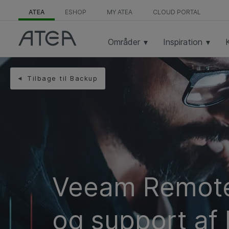
ATEA
ESHOP
MY ATEA
CLOUD PORTAL
Områder
Inspiration
Tilbage til Backup
Veeam Remote 
og support af