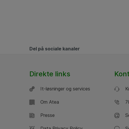
Del på sociale kanaler
Direkte links
Kon
It-løsninger og services
Ku
Om Atea
70
Presse
Se
Data Privacy Policy
Se