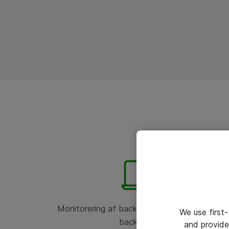
Monitorering af backup-software, backup og
We use first-
backup-jobs
and provide