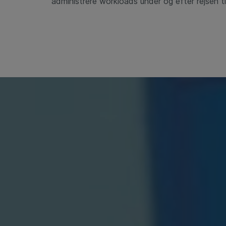
administrere workloads under og efter
rejsen t