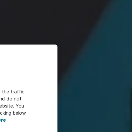
 the traffic
​
and do not
ebsite. You
​
icking below
ere