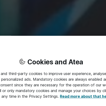
Cookies and Atea
 and third-party cookies to improve user experience, analyse
Udnyt kræfterne i skyen
 personalized ads. Mandatory cookies are always enabled 
 consent since they are necessary for the operation of our w
Fokusér på din virksomhed og styrk konkurrenceevnen
l or only mandatory cookies and manage your choices by cl
t any time in the Privacy Settings.
Read more about that h
Afspil filmen