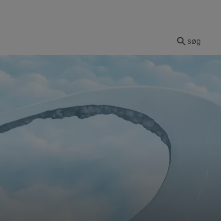
søg
g