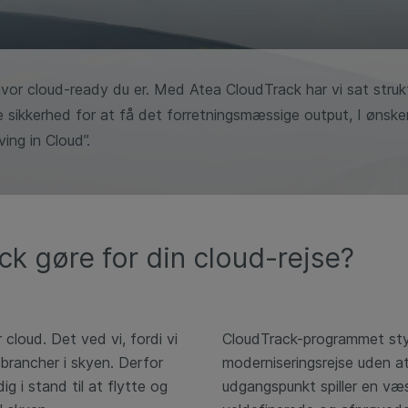
or cloud-ready du er. ​ ​ Med Atea CloudTrack har vi sat struk
e sikkerhed for at få det forretningsmæssige output, I ønsker
ing in Cloud”.
 gøre for din cloud-rejse?​
 cloud. Det ved vi, fordi vi
CloudTrack-programmet styrk
e brancher i skyen. Derfor
moderniseringsrejse uden a
ig i stand til at flytte og
udgangspunkt spiller en væs