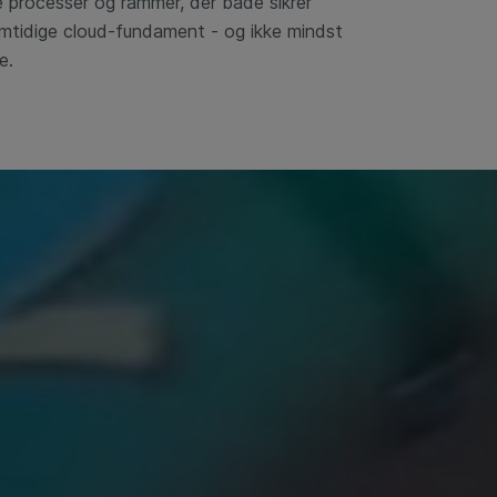
 processer og rammer, der både sikrer
fremtidige cloud-fundament - og ikke
mindst
e.