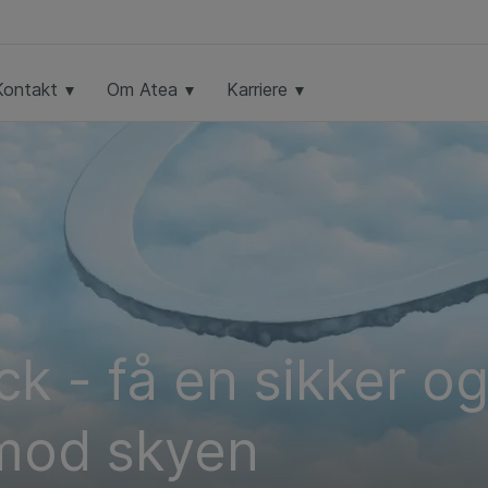
Kontakt
Om Atea
Karriere
k - få en sikker o
mod skyen​ ​