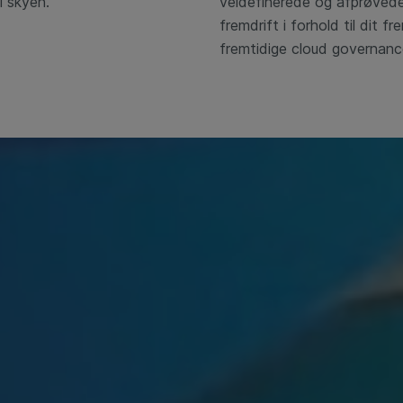
il skyen.
veldefinerede og afprøvede
fremdrift i forhold til dit 
fremtidige cloud governanc