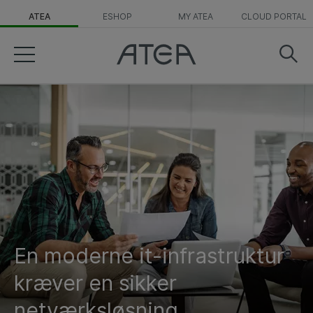
ATEA
ESHOP
MY ATEA
CLOUD PORTAL
En moderne it-infrastruktur
kræver en sikker
netværksløsning​