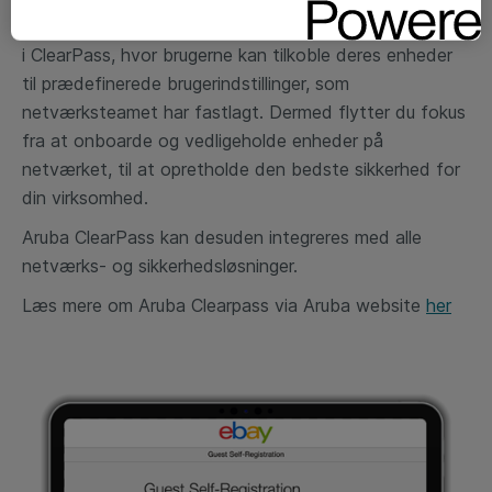
har
Aruba udviklet et o
nboarding-
miljø direkte
i
ClearPass,
hvor
brugerne kan tilkoble deres enheder
til prædefinerede
brugerindstillinger, som
netværksteamet har fastlagt. Dermed
flytter du fokus
fra at
onboarde
og
vedligeholde enheder på
netværket, til at
opretholde den bedste sikkerhed for
din virksomhed.
Aruba
ClearPass
kan desuden integreres med alle
netværks- og
sikkerhedsløsninger.
Læs mere om Aruba Clearpass via Aruba website
her