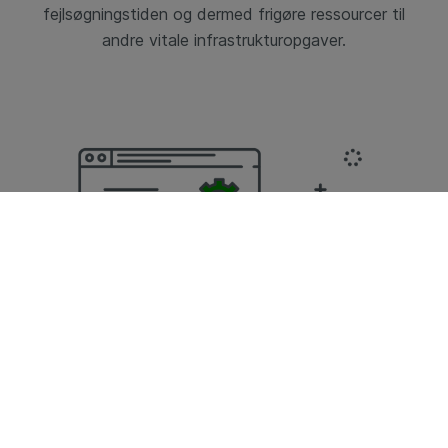
fejlsøgningstiden og dermed frigøre ressourcer til
andre vitale infrastrukturopgaver.