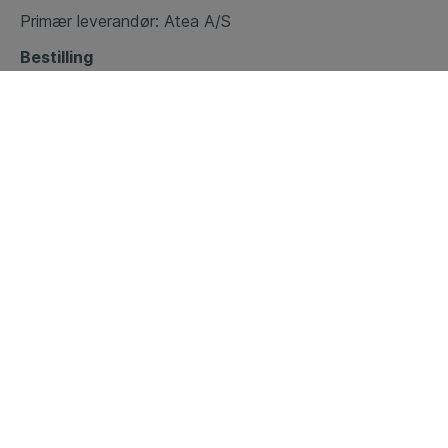
Primær leverandør: Atea A/S
Bestilling
​
Vores konkrete sortiment og priser kan I finde og
bestille i SKI-kataloget på ski.dk, i jeres virksomheds e-
handelssystem og i Atea eShop. ​
Hvis din virksomhed ikke allerede er oprettet i Atea
eShop, kan du gøre det her.
Opret som kunde