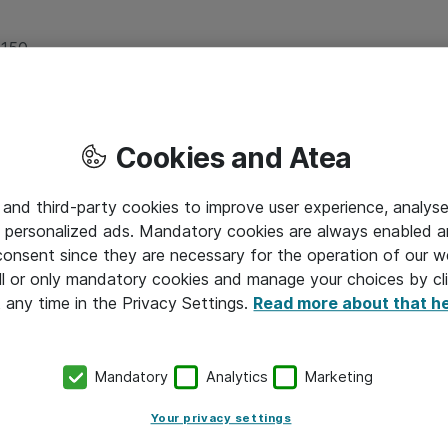
150​
Cookies and Atea
log
 and third-party cookies to improve user experience, analyse
 personalized ads. Mandatory cookies are always enabled 
 consent since they are necessary for the operation of our w
l or only mandatory cookies and manage your choices by cl
t any time in the Privacy Settings.
Read more about that h
Sortiment
Mandatory
Analytics
Marketing
bruge SKI’s dynamisk
Aftalen tilbyder AV-udstyr, 
Your privacy settings
tet. I systemet bliver du
og kurser, skræddersyet til