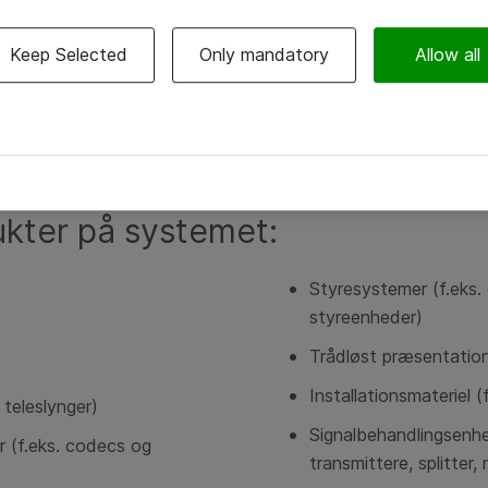
behov definerer sortimentet
rammer.
Keep Selected
Only mandatory
Allow all
r af AV-udstyr kan anskaffes (k
kter på systemet:
Styresystemer (f.eks. 
styreenheder)
Trådløst præsentatio
Installationsmateriel (
 teleslynger)
Signalbehandlingsenhed
r (f.eks. codecs og
transmittere, splitter, 