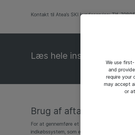
Kontakt til Atea’s SKI kundeservice: Tlf. 70805
Læs hele inspirationskata
We use first-
and provide
require your
may accept al
or a
Brug af aftalen
For at gennemføre et køb på aftalen, skal du 
indkøbssystem, som er fuldt digitalt understøt