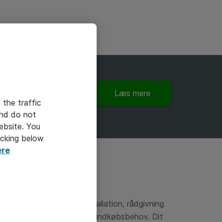
Læs mere
 the traffic
and do not
ebsite. You
icking below
ere
tjenester som service, installation, rådgivning
 at opfylde dine specifikke indkøbsbehov. Dit