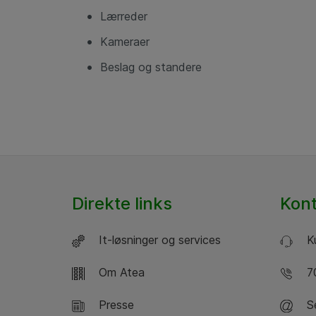
Lærreder
Kameraer
Beslag og standere
Direkte links
Kon
It-løsninger og services
Ku
Om Atea
70
Presse
Se