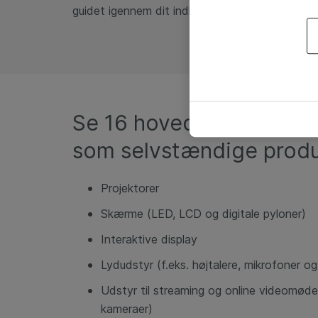
guidet igennem dit indkøb fra start til slut.
Se 16 hovedproduktgruppe
som selvstændige produ
Projektorer
Skærme (LED, LCD og digitale pyloner)
Interaktive display
Lydudstyr (f.eks. højtalere, mikrofoner og
Udstyr til streaming og online videomøde
kameraer)