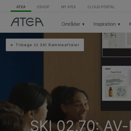
ATEA
ESHOP
MY ATEA
CLOUD PORTAL
Områder
Inspiration
Tilbage til SKI Rammeaftaler
SKI 02.70: AV-