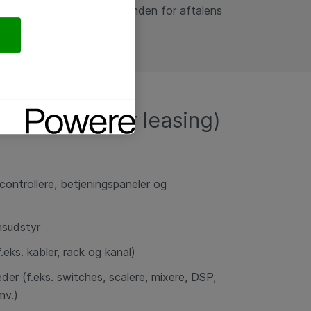
, og du offentliggør det inden for aftalens
øb, leje eller leasing)
controllere, betjeningspaneler og
nsudstyr
f.eks. kabler, rack og kanal)
er (f.eks. switches, scalere, mixere, DSP,
mv.)