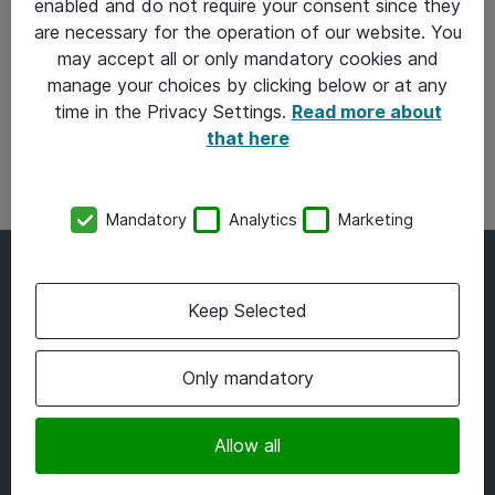
enabled and do not require your consent since they
are necessary for the operation of our website. You
may accept all or only mandatory cookies and
manage your choices by clicking below or at any
time in the Privacy Settings.
Read more about
that here
Mandatory
Analytics
Marketing
Læs vores inspirationskatalog
Keep Selected
her
Only mandatory
Læs mere om software og licenser
Allow all