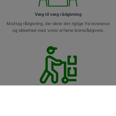
Væg til væg rådgivning
Modtag rådgivning, der sikrer
det rigtige fra leverance
og
sikkerhed med vores erfarne
licensrådgivere.
Totalleverandør til dit behov
I både licenser indenfor kategori
1 og 2 kan vi dække
hele
processen fra
løsningsidentifikation til
effektiv
implementering.