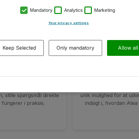
Mandatory
Analytics
Marketing
Your privacy settings
Keep Selected
Only mandatory
Allow all
l i en eksklusiv mulighed
Networking: Dagen er
a og vores partnere. Du
sodavand, mens du netvæ
, stille spørgsmål direkte
unik mulighed for at udvi
 fungerer i praksis.
indsigt i, hvordan Ate