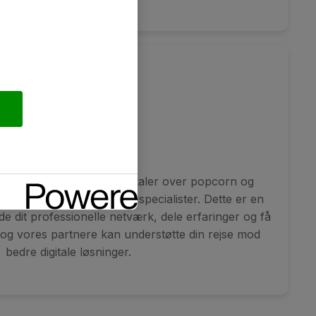
Networking
 fyldt med uformelle samtaler over popcorn og
rker med ligesindede it-specialister. Dette er en
de dit professionelle netværk, dele erfaringer og få
a og vores partnere kan understøtte din rejse mod
bedre digitale løsninger.