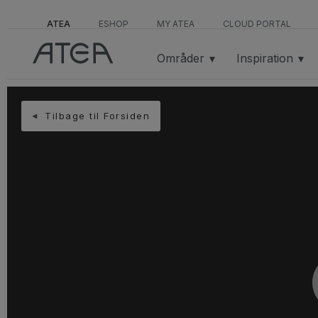
ATEA
ESHOP
MY ATEA
CLOUD PORTAL
Områder
Inspiration
Tilbage til Forsiden