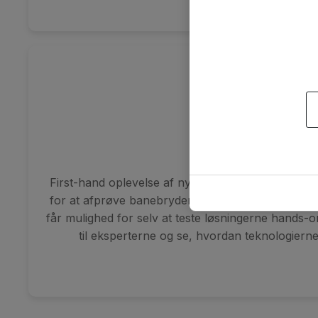
i jeres organisation. .
Demoer
First-hand oplevelse af nyeste teknologier: Tag de
for at afprøve banebrydende teknologier med Ate
får mulighed for selv at teste løsningerne hands-on
til eksperterne og se, hvordan teknologierne