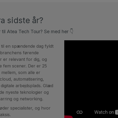
a sidste år?
r til Atea Tech Tour? Se med her 👇
r til en spændende dag fyldt
f branchens førende
 er relevant for dig, og
 de fem scener.
Der er 25
 mellem, som alle er
 cloud, automatisering,
digitale arbejdsplads.
Glæd
de nyeste teknologier og
parring og networking.
øder specialister, og hvor
aksis.