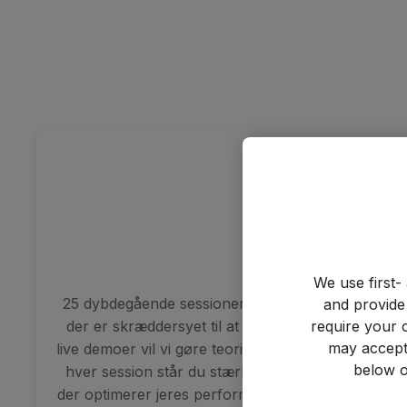
Sessioner
We use first-
25 dybdegående sessioner: Vi dykker ned i aktuell
and provide
require your 
der er skræddersyet til at tackle nutidens prakti
may accept
live demoer vil vi gøre teorien håndgribelig og anve
below o
hver session står du stærkere og kan gå hjem og
der optimerer jeres performance, øger sikkerheden 