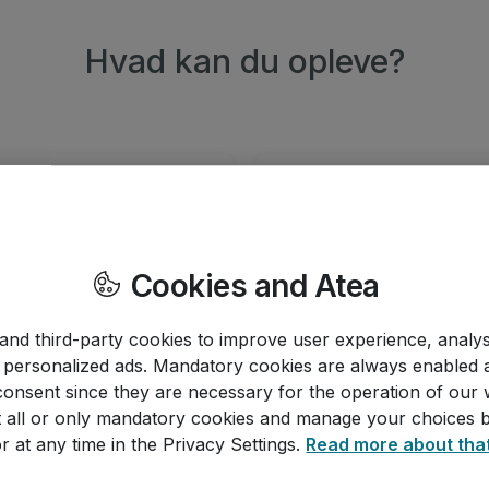
Hvad kan du opleve?
Cookies and Atea
 and third-party cookies to improve user experience, analyse
e teknologiske løsninger,
Inspirerende keynot
 personalized ads. Mandatory cookies are always enabled 
consent since they are necessary for the operation of our 
ske udfordringer. Gennem
specialister, der gi
 all or only mandatory cookies and manage your choices b
ndelig i din hverdag. Efter
transformere og skabe vær
r at any time in the Privacy Settings.
Read more about tha
 implementere løsninger,
der gør dig klar til 
og styrker effektiviteten
teknologier og