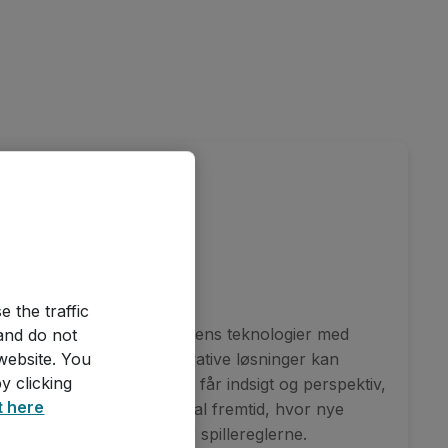
Keynotes
 the traffic
es: Bliv klogere på fremtidens teknologier med
and do not
website. You
ver indsigt i, hvordan innovative løsninger kan
y clicking
di i din organisation. Du får indsigt og perspektiv,
t here
at navigere sikkert i en digital fremtid, hvor nye
 metoder konstant ændrer spillereglerne.