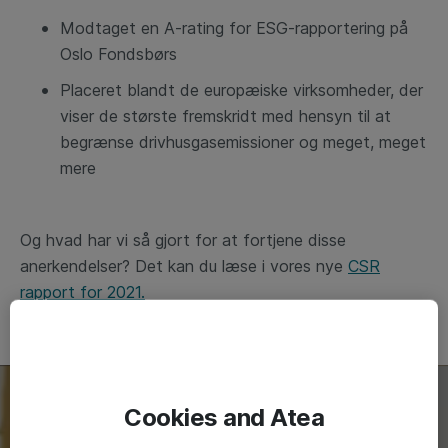
Modtaget en A-rating for ESG-rapportering på
Oslo Fondsbørs
Placeret blandt de europæiske virksomheder, der
viser de største fremskridt med hensyn til at
begrænse drivhusgasemissioner og meget, meget
mere
Og hvad har vi så gjort for at fortjene disse
anerkendelser? Det kan du læse i vores nye
CSR
rapport for 2021.
Cookies and Atea