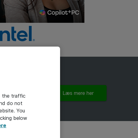
Læs mere her
 the traffic
and do not
ebsite. You
icking below
ere