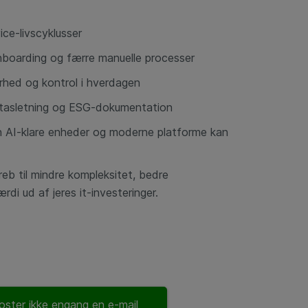
ice-livscyklusser
onboarding og færre manuelle processer
kerhed og kontrol i hverdagen
tasletning og ESG-dokumentation
n AI-klare enheder og moderne platforme kan
eb til mindre kompleksitet, bedre
di ud af jeres it-investeringer.
oster ikke engang en e-mail