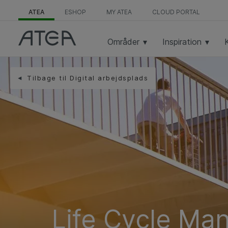
ATEA
ESHOP
MY ATEA
CLOUD PORTAL
Områder
Inspiration
Tilbage til Digital arbejdsplads
Life Cycle M