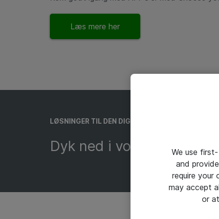
Læs mere her
LØSNINGER TIL DEN DIGITALE ARBEJDPLADS​
Dyk ned i vores univers fo
We use first-
and provide
require your
may accept al
or a