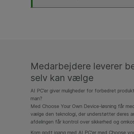
Medarbejdere leverer be
selv kan vælge
AI
PC’er
giver muligheder for forbedret produkt
man?
Med
Choose
Your
Own
Device
-løsning
får
meda
vælge den teknologi, der understøtter deres ar
afdelingen får kontrol over sikkerhed og omkos
Kom godt igang med AI PC'er med Choose you