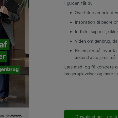
I guiden får du:
Overblik over hele dev
Inspiration til bedre 
Indblik i support, sik
Viden om genbrug, da
Eksempler på, hvorda
understøtte jeres mål
Læs med, og få konkrete gr
brugeroplevelser og mere vær
Download her - det k