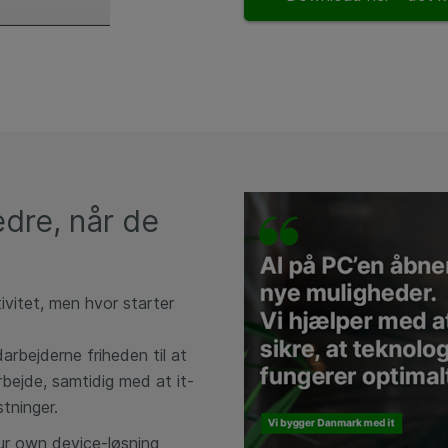
dre, når de
ivitet,
men
hvor
starter
rbejderne friheden til at
bejde, samtidig med at it-
tninger.
r own device-løsning