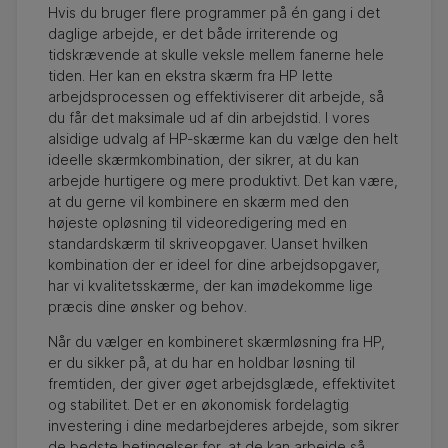
Hvis du bruger flere programmer på én gang i det
daglige arbejde, er det både irriterende og
tidskrævende at skulle veksle mellem fanerne hele
tiden. Her kan en ekstra skærm fra HP lette
arbejdsprocessen og effektiviserer dit arbejde, så
du får det maksimale ud af din arbejdstid. I vores
alsidige udvalg af HP-skærme kan du vælge den helt
ideelle skærmkombination, der sikrer, at du kan
arbejde hurtigere og mere produktivt. Det kan være,
at du gerne vil kombinere en skærm med den
højeste opløsning til videoredigering med en
standardskærm til skriveopgaver. Uanset hvilken
kombination der er ideel for dine arbejdsopgaver,
har vi kvalitetsskærme, der kan imødekomme lige
præcis dine ønsker og behov.
Når du vælger en kombineret skærmløsning fra HP,
er du sikker på, at du har en holdbar løsning til
fremtiden, der giver øget arbejdsglæde, effektivitet
og stabilitet. Det er en økonomisk fordelagtig
investering i dine medarbejderes arbejde, som sikrer
de bedste betingelser for, at de kan arbejde så