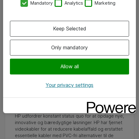
Mandatory
Analytics
Marketing
Keep Selected
Only mandatory
Allow all
Your privacy settings
Sig farvel til PVC-kabler og goddag til
innovative, PVC-frie alternativer
HP udfordrer konstant status quo for at opdage nye,
innovative og bæredygtige løsninger. HP har fjernet
videokabler for at reducere kabelaffald og erstattet
essentielle kabler med PVC-fri alternativer til de