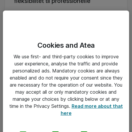
fleksibilitet til professionelle
Series 5 Pro hæver standarden med avancerede
funktioner og et klart fokus på både billedkvalitet og
tilslutningsmuligheder, uanset om du arbejder
hjemme eller på kontoret.
Series 5 Pro tilbyder et bredt arbejdsområde, der
Cookies and Atea
giver plads til kreativitet og produktivitet. De
fleksible justeringsmuligheder sikrer, at skærmen kan
We use first- and third-party cookies to improve
tilpasses perfekt til dine arbejdsrutiner.
user experience, analyse the traffic and provide
personalized ads. Mandatory cookies are always
Vælg Series 5 Pro, hvis du har brug for en skærm,
der kombinerer stil, funktion og kvalitet til det
enabled and do not require your consent since they
professionelle arbejdsområde.
are necessary for the operation of our website. You
may accept all or only mandatory cookies and
Udforsk hele 5 Pro-serien
manage your choices by clicking below or at any
time in the Privacy Settings.
Read more about that
here