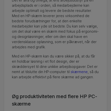
Det er alfa og omega, at ens arbejdsudstyr på en
arbejdsplads er i orden, så medarbejderne kan
arbejde optimalt og levere de bedste resultater.
Med en HP-skærm leverer jeres virksomhed de
bedste forudsætninger for, at den enkelte
medarbejder kan yde sit bedste. Du kan selv vælge,
om det skal være en skærm med fokus på ergonomi-
og designløsninger, eller om den skal have en
verdensklasse opløsning, som er påkrævet, når der
arbejdes med grafik.
Med en HP-skærm kan du være sikker på, at du får
en holdbar løsning i et flot design, der er
skræddersyet til dine unikke arbejdsopgaver. Det er
nemt at tilslutte din HP-computer til
skærmene
, så du
kan arbejde effektivt på flere skærme ad gangen.
Øg produktiviteten med flere HP PC-
skærme