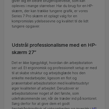
giver dig en bedre brugeroplevelse, som kan
opleves i mange størrelser. Har du brug for en HP-
skærm, der kan trække tungere grafik, er vores
Series 7 Pro skærm et oplagt valg for en
kompromisløs ydelsesevne og kvalitet til de lidt
tungere opgaver.
Udstrål professionalisme med en HP-
skærm 27”
Det er ikke ligegyldigt, hvordan din arbejdsstation
ser ud. Et ergonomisk og professionelt setup er med
til at skabe struktur og arbejdsglæde hos den
enkelte medarbejder, ligesom en flot og
præsentabel arbejdsstation med kvalitetsudstyr
øger kvaliteten af arbejdet. Derudover er
arbejdsstationer noget af det første, som
udefrakommende ser, når de træder ind på kontoret.
Sørg derfor for at give dem et godt
førstehåndsindtryk af virksomheden og investér i
HP