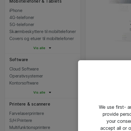
Mobiltelefoner & Tablets
iPhone
4G-telefoner
5G-telefoner
Skærmbeskyttere til mobiltelefoner
Covers og etuier til mobiltelefoner
Vis alle
Software
Cloud Software
Operativsystemer
Kontorsoftware
Vis alle
Printere & scannere
We use first- 
Farvelaserprintere
provide pers
S/H Printere
your conse
Multifunktionsprintere
accept all or