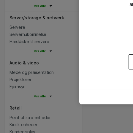
a
Vis alle
Server/storage & netværk
Servere
Serverhukommelse
Harddiske til servere
Vis alle
Audio & video
Møde og præsentation
Projektorer
Fjernsyn
Vis alle
Retail
Point of sale enheder
Kiosk enheder
Kundedisplay