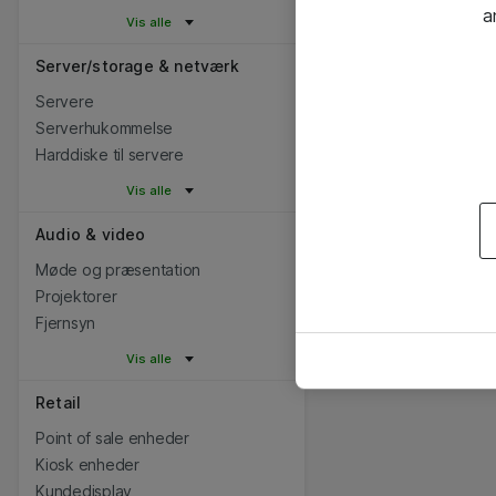
a
Vis alle
Server/storage & netværk
Servere
Serverhukommelse
Harddiske til servere
Vis alle
Audio & video
Møde og præsentation
Projektorer
Fjernsyn
Vis alle
Retail
Point of sale enheder
Kiosk enheder
Kundedisplay