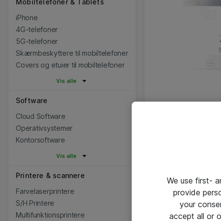
Mobiltelefoner & Tablets
iPhone
4G-telefoner
5G-telefoner
Skærmbeskyttere til mobiltelefoner
Covers og etuier til mobiltelefoner
Vis alle
Software
Cloud Software
Operativsystemer
Kontorsoftware
Vis alle
Printere & scannere
We use first- 
Farvelaserprintere
provide pers
S/H Printere
your conse
Multifunktionsprintere
accept all or