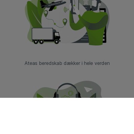
Ateas
beredskab dækker i hele verden