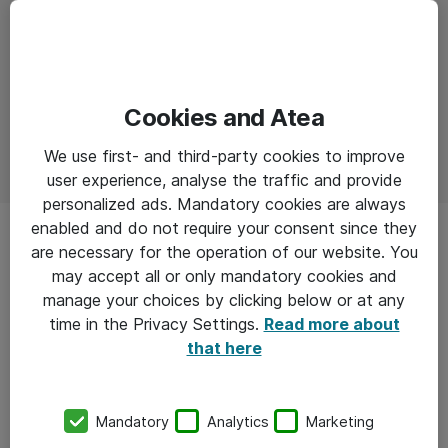
Cookies and Atea
We use first- and third-party cookies to improve
user experience, analyse the traffic and provide
personalized ads. Mandatory cookies are always
enabled and do not require your consent since they
are necessary for the operation of our website. You
may accept all or only mandatory cookies and
”Nedetid i datacenteret koster i
manage your choices by clicking below or at any
omegnen af 400.000 kr. om dagen”
time in the Privacy Settings.
Read more about
that here
- Gartner
Mandatory
Analytics
Marketing