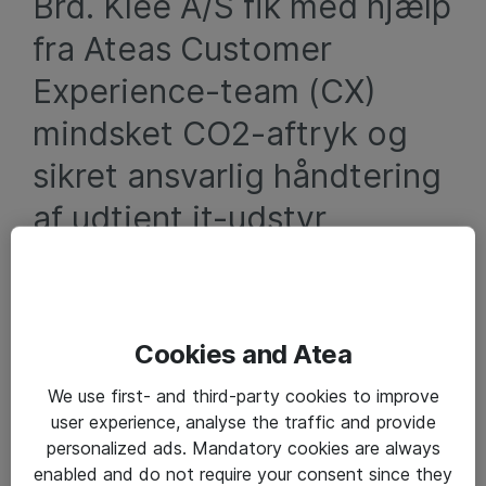
Brd. Klee A/S fik med hjælp
fra Ateas Customer
Experience-team (CX)
mindsket CO2-aftryk og
sikret ansvarlig håndtering
af udtjent it-udstyr
Brd. Klee A/S har taget skridtet mod en
grønnere fremtid. Med sparring fra Ateas
Customer Experience-team (CX) har de
formaliseret en plan med konkrete mål og
Cookies and Atea
indsatser for deres bæredygtige it-tiltag. Ud
We use first- and third-party cookies to improve
over at reducere CO2-aftryk og sikre ansvarlig
user experience, analyse the traffic and provide
håndtering af brugt it, opnår Brd. Klee reelle
personalized ads. Mandatory cookies are always
ressourcebesparelser.
enabled and do not require your consent since they