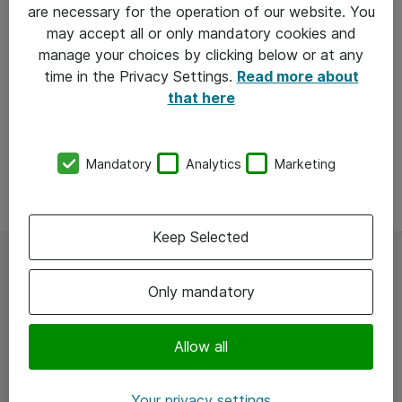
are necessary for the operation of our website. You
may accept all or only mandatory cookies and
manage your choices by clicking below or at any
time in the Privacy Settings.
Read more about
that here
Se flere cases
Mandatory
Analytics
Marketing
Keep Selected
Om Atea
Only mandatory
Atea er Danmarks foretrukne leverandør af it-
Allow all
infrastruktur. Med professionelle,
kvalitetsbevidste og kompetente medarbejdere
Your privacy settings